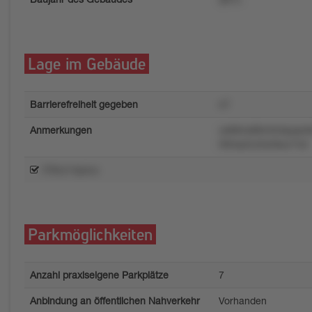
Lage im Gebäude
Barrierefreiheit gegeben
n7
Anmerkungen
uk88ns88m0nkpqwk9
09mp2zx3w9sur7o2
t79nz14pxvu
Parkmöglichkeiten
Anzahl praxiseigene Parkplätze
7
Anbindung an öffentlichen Nahverkehr
Vorhanden