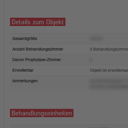
Details zum Objekt
Gesamtgröße
130 m²
Anzahl Behandlungszimmer
3 Behandlungszimm
Davon Prophylaxe-Zimmer
s
Erweiterbar
Objekt ist erweiterba
Anmerkungen
xw7y9ro5o5qnlx5117
ro7onlm7w5qo8w89o
Behandlungseinheiten