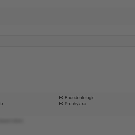
Endodontologie
ie
Prophylaxe
3xxon1v9vm