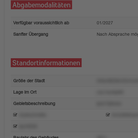
Abgabemodalitäten
Verfügbar voraussichtlich ab
01/2027
Sanfter Übergang
Nach Absprache mög
Standortinformationen
Größe der Stadt
3r6wrl823krm3vrnu
Lage im Ort
zoy14yokpkt0
Gebietsbeschreibung
lpon7q9wsw
n2yl0u24n68x
3r5o2858rqrn
tzp18259
Baujahr des Gebäudes
q97u