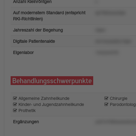
Anzahl Kleinröntgen
v
Auf modernstem Standard (entspricht
qo76k2wyw3ps
RKI-Richtlinien)
Jahreszahl der Begehung
r0pm
Digitale Patientenakte
om1svzsz62u16pn
Eigenlabor
14n2om376
Behandlungsschwerpunkte
Allgemeine Zahnheilkunde
Chirurgie
Kinder- und Jugendzahnheilkunde
Parodontolog
Prothetik
Ergänzungen
y427x7082sulws5ou