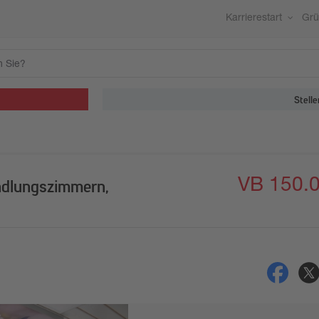
Karrierestart
Gr
Stelle
VB 150.
ndlungszimmern,