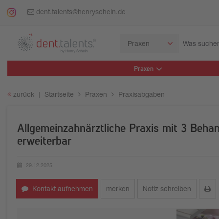
dent.talents@henryschein.de
Was
Praxen
suchen
Sie?
Praxen
zurück
Startseite
Praxen
Praxisabgaben
Allgemeinzahnärztliche Praxis mit 3 Beha
erweiterbar
29.12.2025
Erstellungsdatum:
Kontakt aufnehmen
merken
Notiz schreiben