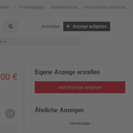
ünden
Praxisabgabe
denttalents.de
henryschein-dental.de
Anmelden
Anzeige aufgeben
n
Eigene Anzeige erstellen
000 €
Jetzt Anzeige aufgeben
Ähnliche Anzeigen
Per
E-
Mail
Alle anzeigen
teilen