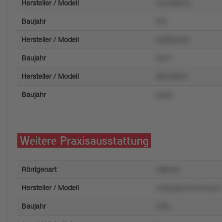
Hersteller / Modell
vrzuw8lmq
Baujahr
lt7o
Hersteller / Modell
mzl92mxto
Baujahr
kxm1
Hersteller / Modell
s84ozk2m
Baujahr
upw9
Weitere Praxisausstattung
Röntgenart
r3t9vvw
Hersteller / Modell
wr8prpkuvwlxv4uyxn
Baujahr
z56u