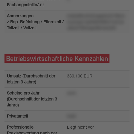
Fachangestellte/-r :
Anmerkungen
mx6y98nvtv55vppp0u2n7l8zm
z.Bsp. Befristung / Elternzeit /
nuzyoqz1zpt4k6r808m1ox7y4
Teilzeit / Vollzeit
u8sut70t5wqso8lm4xr2l4t
Betriebswirtschaftliche Kennzahlen
Umsatz (Durchschnitt der
330.100 EUR
letzten 3 Jahre)
Scheine pro Jahr
wvm
(Durchschnitt der letzten 3
Jahre)
Privatanteil
5zs2
Professionelle
Liegt nicht vor
Praxisbewertung nach der