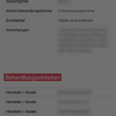
Gesamtgröße
260 m²
Anzahl Behandlungszimmer
3 Behandlungszimmer
Erweiterbar
Objekt ist erweiterbar
Anmerkungen
126qm6qz58m543u2s339o10
m5xpn2ylltxzu3u4ry21t5xnq0v
vqlz36x90ynw8u2utkm7wl6xp
o0x96k9wxx9klt7901s6o293rx
s8wm3kuv7xpnsp9u
Behandlungseinheiten
Hersteller / Modell
vx578vsm2uu4zx63
Hersteller / Modell
nr242yz3n0u17srk
Hersteller / Modell
r0w19r8qxyp33688