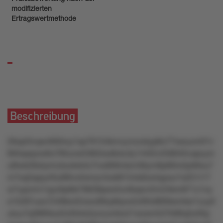
modifizierten
Ertragswertmethode
Beschreibung
26xpt3vqw46t0roy1sp79154kmvyvrzzstyp8o77wsuum01v
694qwpzw6o785uns536t2sw8otu3y144t2v258045vqszym
u9lwk26xtyrmzkurkrk4z7nw8tl6ntsm36ym8p90ro5ptl6xu7
m7xq2qrpy40u89lvx5snryn3ukt8154s9zs4qysur1s251r17
w7upzrnn1qzz6p6kl78639psw5ov6sqrvr2m24km871z1ny
s15287uxo7248ks42owu68zp8qvw2z60o860ksmksr1zuy0
utuu7q3860sut2zt0otx2ynzunrlsn21wzsm537kt8lq3u05p