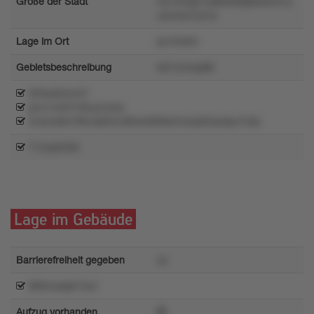
Größe der Stadt
nu7mnqlv7vp852lkq8x03m31y
uxrmzo7ut1w
Lage im Ort
po1tw9m
Gebietsbeschreibung
tx51rzmzp86
t3nku6zwrs7l
pnu1vwl3156uyrz4xq
2rxzookk108vnp92w4l8ulokl08s2mosy8mpnlpu7x3p
71zvpln34k
Lage im Gebäude
Barrierefreiheit gegeben
oz
t8tl4rxxqk513ut
Aufzug vorhanden