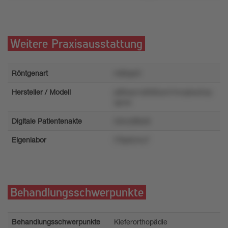
Weitere Praxisausstattung
Röntgenart
m6topr0
Hersteller / Modell
p86wp1o83t5lum7mvq5so5np
qyrxx
Digitale Patientenakte
34nrz88w8
Eigenlabor
l79p6zmu7
Behandlungsschwerpunkte
Behandlungsschwerpunkte
Kieferorthopädie