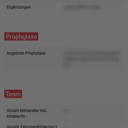
Ergänzungen
xs0x2rz86951w5qm
Prophylaxe
Angebote Prophylaxe
wq753k9z91lxrsrlns6zq3pnlxr3
kx9xy4mm8vw31uk7y3vk5uxp
noo
Team
Anzahl Behandler inkl.
w
Inhaber/in :
Anzahl Zahnmedizinische/-r
u