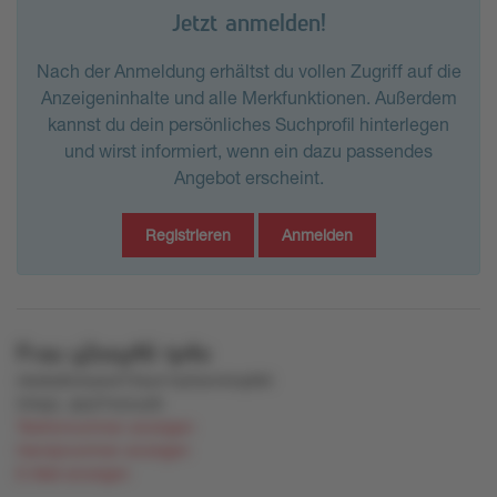
Jetzt anmelden!
Nach der Anmeldung erhältst du vollen Zugriff auf die
Anzeigeninhalte und alle Merkfunktionen. Außerdem
kannst du dein persönliches Suchprofil hinterlegen
und wirst informiert, wenn ein dazu passendes
Angebot erscheint.
Registrieren
Anmelden
Frau
y2xxy46
tp4o
nko6y8o4xylu572sun1sz5wn4nq484
534pz
,
q5yl7mznu26
Telefonnummer anzeigen
Handynummer anzeigen
E-Mail anzeigen