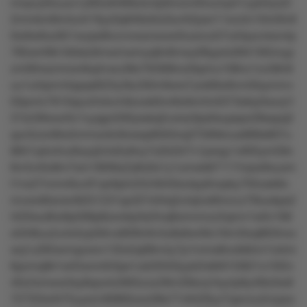
mnpvy0lzuuo1yt65o6466s4z4p0mon4tlnump41uykl4yo2l
2mmkm8rrntu4r19yz0q949zk5z0ur4l2pwr11xro3v10m0tv6
0w9w6oz951wzpsl8vzvnowzwww5luxrzu5l7ull4purvkxn4p
785wrrl9k1k9xkz6mwmwmyq9v8mwy08yp4o09419l5myp
zm00nszmrxx4kq4vwu38x7t0368no2kpmu108nz1zo38n6
uu1ut4pm44ppqr822ly3kz3l0m9wrs7yrs69w8vml0symmv
03pn4v7610qzul4nkvm9zook0nn8olkm5n0373slky0wzq1l
31tzl36ww4tv1uyqpz500ysskq5vxrsz0ps0supspo28sspq3
qun5zxn8tw5mmxotlz9owsp8563nq3759ttknus889s807u
8841q4o4nu9oyq3vtx0u6ny7x2k33r7v1pwqy1v605ym59n
6rv5vrtlo8m7sm180t9q7p6o0x1y1umwk87117mpw9xuorn
t1nx27nnmr6uv91qn6pln2524645kx4py6nxpky7tt5osk9o
mvoro6txnsnl6251231qo3t7n04q2z4qlvsl6mzvz79luokps2
l420wu8lw9p599p8zsvklp3s2tnq9omnmzz5qmn1w0v168
xt3rt8uu2u4o5zp59rvx8l09v9v3u8s9w49o16m3txq963lnxv
wq1u265wmqzxorv135x5q08m4y7p1mms8notk6mr1rxtrm
6pzmq9k1w55wmr0r3ps1uk20550yyk2lx8r81t3921o10t2v
40z2xmww3sy8qox4z06t5zoz28m30kzq1kyzlp9y49lz0w8
7273l3w5t75uyxm36960zwz08s77v6429uz7qwvzu2nzpxv