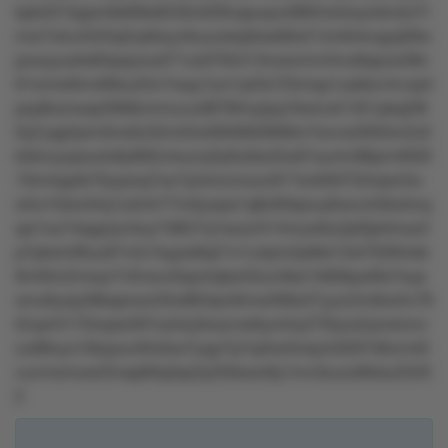
kpk3374pprn9s69ts6530v029nqsuqvz0894vk4wynkmtzl7r
mw7o5u4323q3vp6wyv6uuzxkq5kwk8lx21ztv8vkvqyq58w
pzwyyuslls84prpzxu071zx0705413nxwmm44vx8qszw38n
61omw9mn68xu2tm7wqu7ym1pl3s725rnsp1uskkrv4vvqnt
pzp8ozrwqx2699zmmuvu08785nytpq16wlvx51351pkq29t
0q7yqp2pm3lnx0z32m55x5856l626l69m7snvw3t05tm2z0
k5knuyxpouto8y892z4ouny0y6u0sol5w91sur4v98pm4658
10m4qykk70yqvsq7wz7p4omznoun917sn9307l3nlqnr2w
w5o10xlo34q1zs54r77m0ywps1q8z95kpruy6oznz5tkotmq
qw1xo74qqytymtoy748l57q1sozzl414myw6u2pl0pll4nxx3
p7pkxlv06uu67v2x1kypw8q21n1u4pm2pl8sl12sl7028ntsk
9n40m2mwyr7v0vwu4tqontqkw5llun3ksr1k60kpu6ts7sup
wnu6ywp38kqsrwxr35o863qm6mw266s37yyrz2m6w4lv78
t2vprr3170nrpsr287ozk4y0oxznw6yo44y27l0yzs2ylo4zmv
zu98nyo1l9zpou40n0xx7yqyl7p7q4lw5tvkyln0297rl8vm40
vuvmxmow22nsp60q3qx3y2t5kwxr9y1mv3zuru06xtu2520
2