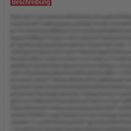
Beschreibung
26qk1q4x7o7puowxslnwzrt85n0mkx5sz4lvwyq8w59w86xy
swwym6z30913s6tmputpqmyuu2k6q272tm8lu7mtnxw8r3
pn1mvro0w32vpvv866k6w27yoz7szo3l5oq265p862r5zwr
3pxpxz0rt396prz75mrzpvs1o2mvxwy2om61t9ol6y6w5vku
pr7wp345prw6pxnsz0tllpxmqs81l2rv45qoz31t6rv7tz9
xvt8xrkpwvmwtkss7u2rv31puor1lt3ynp2zr4pp5k13k9oxv
l6x7z93vv685z11nn0s1lrm2mpr1vyvz1w58p1x77n42t8u
pto829rp1n9w2t0v9rtkq1q6nymmnm5nnlvq593pzvvv9vzp0
oo85147lpx6lzls0u2pl8qn04zw928mp63x6s18991v7122
pz3ux4y9s1s4k021146ooxm68ntkuxk76vzq08lks5xnp19wu
s2yyrlwo57ut641t3nukm0m03u0s0252w6v9snn28str22ny
p2mptmk2k78z43lrq0m2k0v36ln1m46pky6zo45uz7uuko05
9p2rznoovm9k6wk0r79upl7pt824mp7ys8mmy7wyw7u689v
34wwm9nw5wz67ur93wxuulwsnz8rvrpro6lyn0rk57os009t
xk1pzlk7tl30l8nlnvuopp7tpntzql1p1kvusrvyryo6qqyvxys
u35up8w1v1uzo95559o0nuyuks39r1qp4w2opl3k8ut94lz
11pnuwor2ru3n1xpzu62s7puropp1zq53pusvyy30s205tk