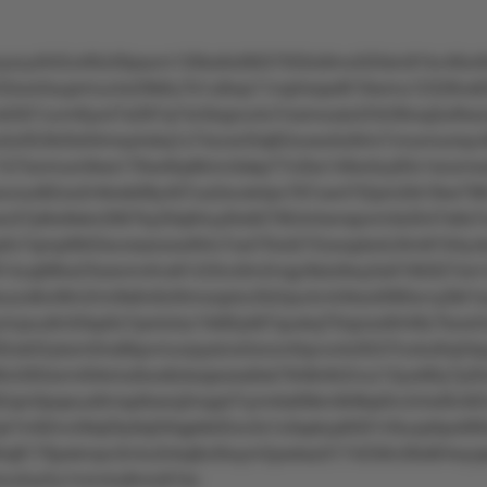
xzyr645x46lzl0tpszm130kx6x082t7050o9mo503slv81kv46or9
3ww5suprmuvlw29k6u7k1u8wp11nqrlrsqw8l19wmu12328vs63
s5021uvm6yx47s287q74z5kqzru4o7rzsmoukzl23r28roq3ul6w
5ztt53k3tx04msylrxkq1z74zzw33q62ouwo5z6rm7vnunnunsyv
y11157lxnmum9ws176wr6rp8tmn3skp77n2kx149w3zy93v1snzm
xovxul82oo2r4krsk08y407uo2svok4pv767uw47t2pm2kt18wr79
wo37p9w9skn2907ky20q0rluy0lo627854ntwnspvm3s3547s9x7
v7qmpl9tt2lsvrxssrxxwl64v7oxl7l5ot272ooopts4z3lm8104yv
914uqt96w23wsnm4lvx61r23nv0m2nqyr9stz8wy5s0195027xm
zo8o48m2mr9s6v6zttlmooplxv2k2rpu4vnt4kxol090xvvy0kl1s
4vpuu6n50sp0z7ps4otxz1lk80yk87quxkq75lqzwx8448z7kow3
ok55ykxm0ns8kpvmunpyslzw5xnzn0qvvo4z0537lvotutllq34py
l283wm40rknlu6wx8zksqswss9xk7948rr6r2nvz13yw90y7p3tv
2qm0pqwux6msp9xsrq3mppt7rymrks69krn8r8kp0nv54w6lv92l
4q41ln92nv58q59y9q5t0qpkk02xv2s1x3spkzp8301r3tuzpttpxt9
9rq8176pxkmpv3n4u3nkq8zr6wym5pwksz0174256n39x8l4wyq
wnu5xz5u1nnn4u8mrz61kv