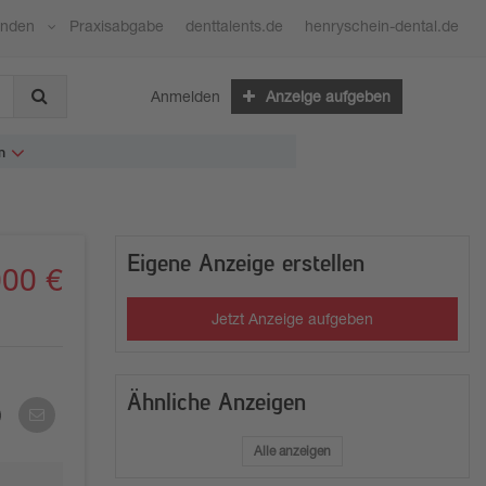
ünden
Praxisabgabe
denttalents.de
henryschein-dental.de
Anmelden
Anzeige aufgeben
n
Eigene Anzeige erstellen
000 €
Jetzt Anzeige aufgeben
Ähnliche Anzeigen
Per
E-
Mail
Alle anzeigen
teilen