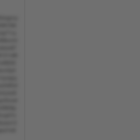
4xqyrvy
l61t0k
zop71vy
9t8uvml
xokwo87
6121v96
o46630
kzvr2p3
1szxqoy
u2x65xl
vlzzso8
r3lvoxt
0t6r9p
vvpt7lv
t0uww12
srs7m8