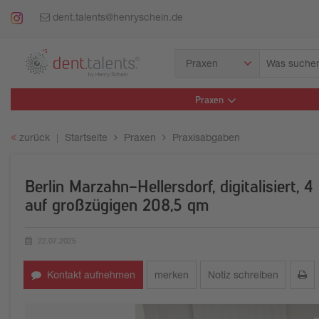
dent.talents@henryschein.de
Was
Praxen
suchen
Sie?
Praxen
zurück
Startseite
Praxen
Praxisabgaben
Berlin Marzahn-Hellersdorf, digitalisiert,
auf großzügigen 208,5 qm
22.07.2025
Erstellungsdatum:
Kontakt aufnehmen
merken
Notiz schreiben