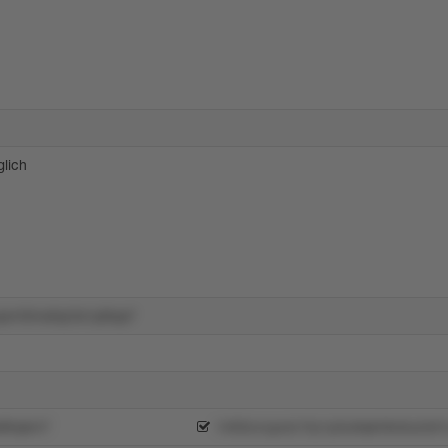
lich
pnrl3mx6qr3s1pl6qs7
s86qkm7
1400zvrypvlz10y1p3u9q649o0u2x0