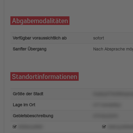
Abgabemodalitäten
Verfügbar voraussichtlich ab
sofort
Sanfter Übergang
Nach Absprache mög
Standortinformationen
Größe der Stadt
0vp6yy07tw9k8xqwo
Lage im Ort
m71oswlpk8yz
Gebietsbeschreibung
o7m4yry52m
tr836xny966r
3x8nxyz66kl