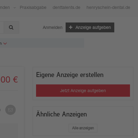
ünden
Praxisabgabe
denttalents.de
henryschein-dental.de
Anmelden
Anzeige aufgeben
n
Eigene Anzeige erstellen
000 €
Jetzt Anzeige aufgeben
Per
Ähnliche Anzeigen
E-
Mail
teilen
Alle anzeigen