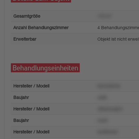
Gesamtgröße
170 m²
Anzahl Behandlungszimmer
4 Behandlungszimm
Erweiterbar
Objekt ist nicht erwe
Behandlungseinheiten
Hersteller / Modell
9urmz94vlx
Baujahr
uz85
Hersteller / Modell
v95y2uzq2m
Baujahr
o4u8
Hersteller / Modell
lxv0t5wlz2