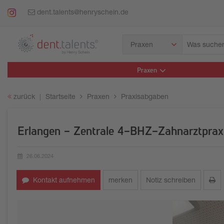
dent.talents@henryschein.de
Was
Praxen
suchen
Sie?
Praxen
zurück
Startseite
Praxen
Praxisabgaben
Erlangen - Zentrale 4-BHZ-Zahnarztpraxi
26.06.2024
Erstellungsdatum:
Kontakt aufnehmen
merken
Notiz schreiben