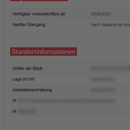
Verfügbar voraussichtlich ab
2026/2027
Sanfter Übergang
Nach Absprache mög
Standortinformationen
Größe der Stadt
68kwmns04u1xvpr20
Lage im Ort
lrpoquzx3qp
Gebietsbeschreibung
ssmsq5n78zv
0w7trx1l6rozsxmrpyunvpnqwtpmp780utm83q2y4xq1
853m3rt8