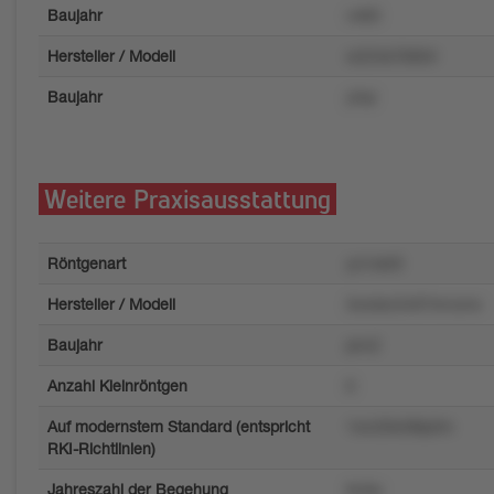
Baujahr
v460
Hersteller / Modell
w224s766trlr
Baujahr
y5qr
Weitere Praxisausstattung
Röntgenart
yo1okr8
Hersteller / Modell
3o4xkv3v97mrvzrw
Baujahr
pnv2
Anzahl Kleinröntgen
6
Auf modernstem Standard (entspricht
1wn29x3l8p0m
RKI-Richtlinien)
Jahreszahl der Begehung
6u5p