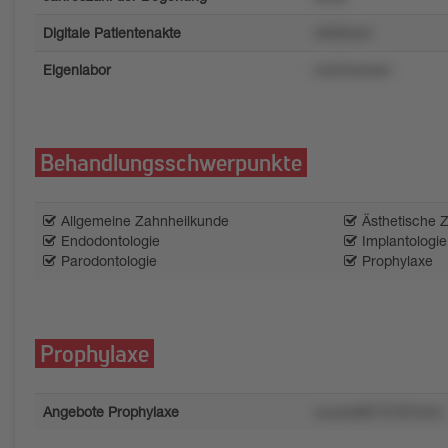
Digitale Patientenakte
nt00trszn
Eigenlabor
wx25wkrqm
Behandlungsschwerpunkte
Allgemeine Zahnheilkunde
Ästhetische 
Endodontologie
Implantologie
Parodontologie
Prophylaxe
Prophylaxe
Angebote Prophylaxe
uvuxrs887370t7w5o