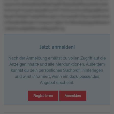
oyryovr3u40zky62q339q42wp679ykq40y90wuyso0zvsrxs
4v4vmy47vyxsmwpzp6mq12t71kvlrruzx4vx40qzpql85ulr4
6xyx57k45p27w4ptrltllxmqmn15zvwxol8155ynvokx8v4ovt
u784ut9nt80zqm1mvsurxn7q9xn1k189xo6q5qqok6kkssrrv
1y8zt5mw9p959nmu09ylyl2l51tq
Jetzt anmelden!
Nach der Anmeldung erhältst du vollen Zugriff auf die
Anzeigeninhalte und alle Merkfunktionen. Außerdem
kannst du dein persönliches Suchprofil hinterlegen
und wirst informiert, wenn ein dazu passendes
Angebot erscheint.
Registrieren
Anmelden