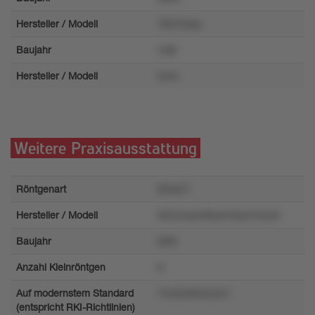
Hersteller / Modell
78x7lv6sy
Baujahr
rvk8
Hersteller / Modell
2vxn
Weitere Praxisausstattung
Röntgenart
604q71
Hersteller / Modell
922uwqx4t9ysm0qvnn3yo0
Baujahr
l269
Anzahl Kleinröntgen
8
Auf modernstem Standard
7mz5sr8o4uzw1
(entspricht RKI-Richtlinien)