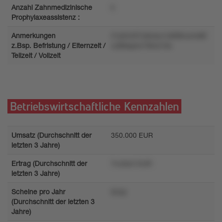
Anzahl Zahnmedizinische
k
Prophylaxeassistenz :
Anmerkungen
21p0v207y8ulxu1z668numxl8l
z.Bsp. Befristung / Elternzeit /
vzl86spmr7l6n216x
Teilzeit / Vollzeit
Betriebswirtschaftliche Kennzahlen
Umsatz (Durchschnitt der
350.000 EUR
letzten 3 Jahre)
Ertrag (Durchschnitt der
7ru3sr2 EUR
letzten 3 Jahre)
Scheine pro Jahr
knop
(Durchschnitt der letzten 3
Jahre)