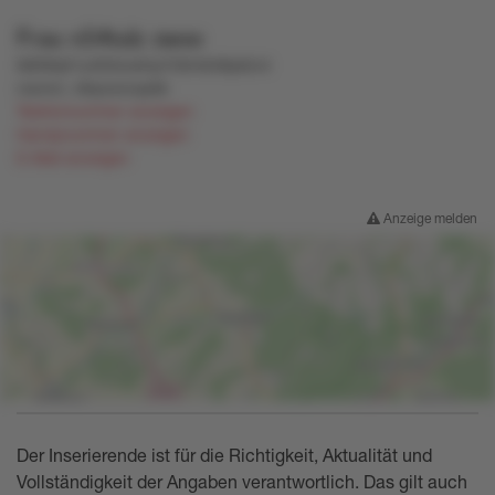
Frau
n54tulz
zwxo
lk808q01y4l50ou6np726m648ps5v4
rxwnm
,
n8qvwxvqx9k
Telefonnummer anzeigen
Handynummer anzeigen
E-Mail anzeigen
Anzeige melden
Der Inserierende ist für die Richtigkeit, Aktualität und
Vollständigkeit der Angaben verantwortlich. Das gilt auch