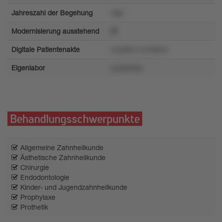
Jahreszahl der Begehung
4tql
Modernisierung ausstehend
Digitale Patientenakte
vxu69n11o7x6xnx
Eigenlabor
nyzls43xq
Behandlungsschwerpunkte
Allgemeine Zahnheilkunde
Ästhetische Zahnheilkunde
Chirurgie
Endodontologie
Kinder- und Jugendzahnheilkunde
Prophylaxe
Prothetik