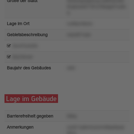
Größe der Stadt
055ly4qoospwvyy1p605lzm84
9vqwowt37197u79xsqy07vu9n
q
Lage im Ort
ru4t0yrn9ono
Gebietsbeschreibung
nxwztl71os4
3xvvl7zz4z5k
t2q13lvvwr
Baujahr des Gebäudes
o5l4
Lage im Gebäude
Barrierefreiheit gegeben
93kq
Anmerkungen
zux5r1zpkm4uzornn8lqu6qvqr
92vo