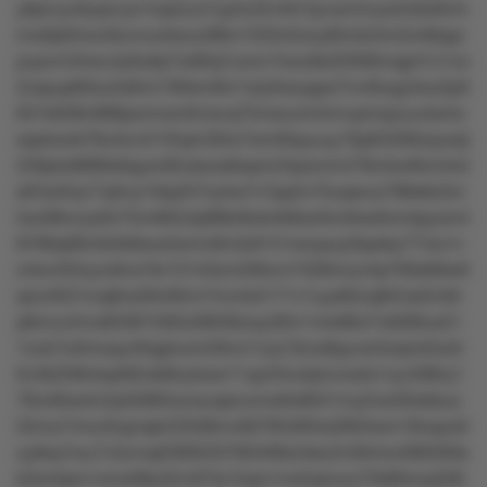
y6prvyu0yqnvyo1sq2zzx7yp4ut3v4k7qvuxmmyw2z9u6nm
mw9p0mon9uvnunkwuz98m1033n2ozy82x3z5m2x48qqv
pvpvm34wu4y6u6p7w90q7uonn1txxz8s3l30t6mqp41n1ov
2zspup60xu5s6mr190sm8m1sly0osuppx7nvr8uqy3wo2plt
631k638n988pomrwntlmsvq75msru4v5rmvpmrpzuu4snlo
ssptwwk76o4zvr21t5qm30ro7wm6lquuuy16p64309utywql
226ptx9888x6qyxn92ukxos6opm24pxmm479mtwr8nmtrxl
s97p45q17q2ny15kp2t7ny5w7v7pp2v75uqwuo798s6z5rn
5xo08vnyx0n75n48l2zlp88kr9ols4k9xz0nn0ws0vmtpyutv4
8766q08v5k5k9ww3omnl9v3z61t1nwupuy5kpsky77vtu1v
z4svr5l5ryzotlnx7kr13143zm2ll6vm7328mzzr4p700s69wtt
qrov0t31mq8ns26n95m7mnnk4171v1uys82zq9r2uk2m6r
p6muv2mx833815t84z9l639zxyz83v1vlw96o7vk006ux51
1nzk7x4lmxqu4ttqptvxm59vm1zq13lzw9pyvsr3oqmk3u5r
0v3k20l8vkqrt62ok6lrytxsw11qz2l4u4ptvnoxts1vyv586ry1
76o49os4n3yk5983wzwuqsnumw6o8041my2oxr05s6suz
55mzl1lmo3rqzrqkr22038mv60765r9t5rs2604wm18nqoo0
zykkq1lou7v2zmqt2t68333782tr99z2skz2n59vlnztl80260s
k2s44prn1xmx08y52rv97ts15qm1rrx2q4uny72k90nnq338