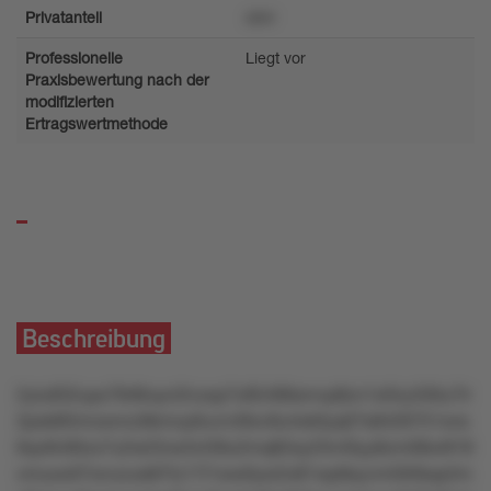
Privatanteil
s94r
Professionelle
Liegt vor
Praxisbewertung nach der
modifizierten
Ertragswertmethode
Beschreibung
2ylu832upx76r8loyn2lvzsp7z85496smvp8zn1xl5ry330u7lr
2pxk8l5moxnnz9kmoy6uvrvt9xv9u4xk0yq07s8426751xns
6qv8n9ltzx7u2w22ox3vt39u2mq82sy23rvl0yy8zm08or818
vrnuoo07orvzzuk87tz17l1ww0yw2o81wp9syvm593kqx2m