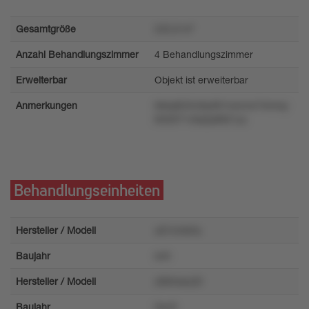
Gesamtgröße
245.9 m²
Anzahl Behandlungszimmer
4 Behandlungszimmer
Erweiterbar
Objekt ist erweiterbar
Anmerkungen
6kkqt555n8y6lt1nwnrw74mrsy
8rt2971v9q2p8921yz
Behandlungseinheiten
Hersteller / Modell
u61nmkrtu
Baujahr
lzr6
Hersteller / Modell
z69msoz2t
Baujahr
0wr9