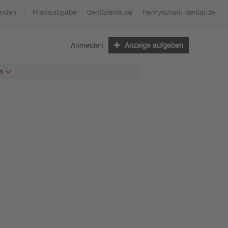
ünden
Praxisabgabe
denttalents.de
henryschein-dental.de
Anmelden
Anzeige aufgeben
n