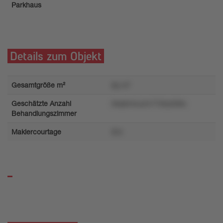
Parkhaus
Details zum Objekt
Gesamtgröße m²
kly m²
Geschätzte Anzahl
0kq944ou2n7726y009s
Behandlungszimmer
Maklercourtage
l2rz