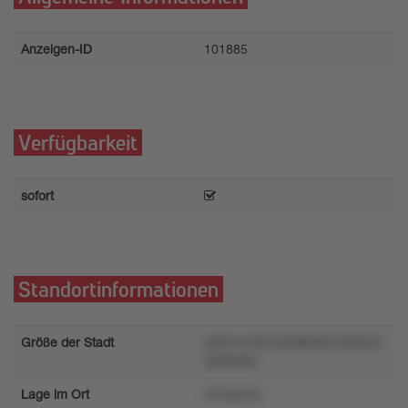
Anzeigen-ID
101885
Verfügbarkeit
sofort
Standortinformationen
Größe der Stadt
wtl31m1l0n7x63t65ks7n095rl3
rp58n38r
Lage im Ort
4z7spn5k