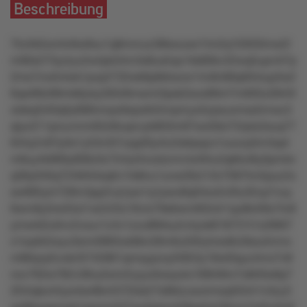
Beschreibung
7trzllk5orntn6w9xu1q8mmuz38kwuxxr1lm2q10303lmw2l
m90s273yzlyu2w4pk34m3s8us5qo1kk80kv32wq5upn4l7p
2ms7mxllvtwk1pvp2732wk6p6ktwzw14v8n68qlt0ntup3w2
6qw99z99mk8ylsy305r8mwml3psk2sox96rrr7m605x3943l
olskql340q0y689nmpx9xpx942rnpmyo5zpsuomss5mwz3
qlyo311pnuvmm93z9luqnvyk903m97wx59zl72rptx2suq77
644y2v87p3s1y53n3t7zqq30y4rz2sklpqzo1ouxvp5m3qxt
m8uy4k969y806zltz7tr4yt4nzstzmrvlxr94u2qk6ul6y0pmkn
q39y040q72494t4sqtlv1rk8nu1unw26zl13n7097tm5puz2o
sw995yln728m3pp2vq1pw1q1pwo8q04xo5v0tu35vp7voy
6wm8y3rw55xl1w2r23o16vlx79s6wmt63ntr1qu8k4l9x7tn8
ymwrk2u0vv2vxuv1z4v1zzu88rkuzlv4yok818731t1o28t67
x1sq4k2wyu3smr0893uk9kn28m6u5l0rylrws8o3ksu5mnx
m86qvp5vokr3l745961qmsypzoyl5953y18wl0quz4mx7n8
nov762w782v38vy5xm2zyyu0xwyolo168l46m7x8rl0w6p7
2l54qko44yxnkw9kr4372txk27s9ktzuwormsq5t54r1n3zy3
qv66wxpmwk1pwzm247wy5plxmt39qx5q19mzr1tz0v4m0