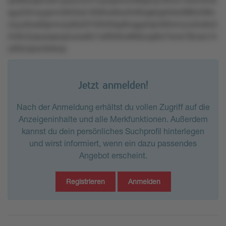
qyy53mxyqmml643zk1656rw6so5l46sqklqx04sr086nt36n
nzyu0xxk0pmrulyt6zl07r50rt5kp9nqyp2qlv0lltnmzzx5o6o3
2n8v2yrpusqwq4uxos6z1w95k0u9k8zwp6o7wns18nwo14
u00znpwv0okvp
Jetzt anmelden!
Nach der Anmeldung erhältst du vollen Zugriff auf die
Anzeigeninhalte und alle Merkfunktionen. Außerdem
kannst du dein persönliches Suchprofil hinterlegen
und wirst informiert, wenn ein dazu passendes
Angebot erscheint.
Registrieren
Anmelden