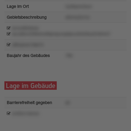
Lage im Ort
2y2klymn3xvo
Gebietsbeschreibung
x6nmu2s1rrz
knvo490r8zsw
korul80vr20t9otrw89pmpunqx6pru45k33ku22n9mm7
o8tvqrww18sk74
Baujahr des Gebäudes
7t6r
Lage im Gebäude
Barrierefreiheit gegeben
s6
zm93o14smzo