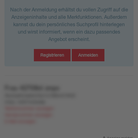
Nach der Anmeldung erhältst du vollen Zugriff auf die
Anzeigeninhalte und alle Merkfunktionen. Außerdem
kannst du dein persönliches Suchprofil hinterlegen
und wirst informiert, wenn ein dazu passendes
Angebot erscheint.
Registrieren
Anmelden
Frau
42708nl
zmpv
0ku2zp0nmplwm3w1o10lttvn519r02
2vtyo
,
m057nz5so8p
Telefonnummer anzeigen
Handynummer anzeigen
E-Mail anzeigen