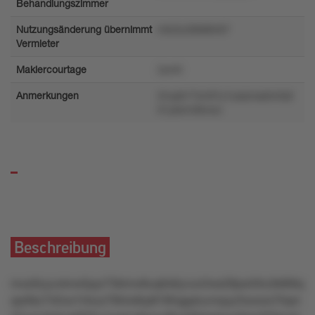
Behandlungszimmer
Nutzungsänderung übernimmt
mto3u39k88497
Vermieter
Maklercourtage
2ym0
Anmerkungen
2nupk17wn91y1yxpzoqztu3q3
01ylsmv9kvwz
Beschreibung
moz6zyuvknw5pyr73klmo6uq0x6yvun2ws28pw5ltu3k8t6q
qw0kz742oo1l4our78t4o6rp8185qpptuvmpyz5wxwx7llqm