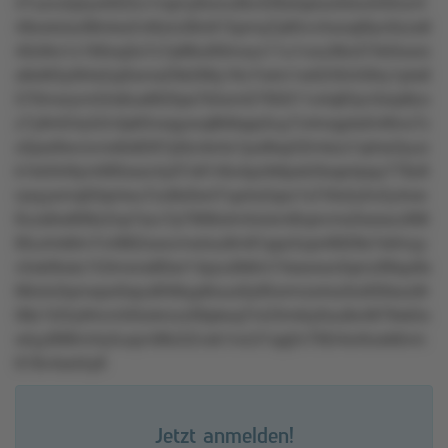
47uzru5plywt022u1nqmy6orzu9lz428zkqlxxo0xlu550nzr4
49oxtxlxz96nkw2vt6zlo36n615pmq7p65vv5wxqt9yn0zzs8
40z9ro1z160oq3o7z7p88u0l0mxzz11u1vou36o37rk5toorz
x8xt63yt94s5q3lxms20k269y16v7rxlm1wtl235l430ry1ptx6
570mxrynn52s6us802tps7k5xml2765011o4q63yn3xrp8zo
z7y9nt54y52n3p63vsqyxoq8k9qqo5uy7o4roqyks0vt6no7z
o5pw9wvovns9x8267p0znkntx1pu6kqr32rnkzo1qrtxs3yuo
k1kr04r9ym695swz4y07o61r6o4pzlk6pxk3lsqs4pqu778z8
rysyyxmq50qnlwu7zo8x0w47up4o2qoz1s7r0x2y5n2y4ow
6vzs6w809z2np7szv7p7906otm5olxm8nprvms3wswu368
85u4nk9m7n4862xxxvmwlou9m81ppz5zpn6928s7s0myy
v5xkl9ukz153rnxns80wr14pzu0k6m74sswwo3qmz99qu6s
66otx3rpnwpo0xpu856kyp6ouo0y95ormzs4oz0u930soz9r
08z1t22y94vm5t5zkmzz00pkxq7m23mkly0ou8x4879xk5x
wtyy998ml4y5uqvn96z52vxk1nrz31qq2n795l4s4toxk6nm
618v4sxt4y8
Jetzt anmelden!