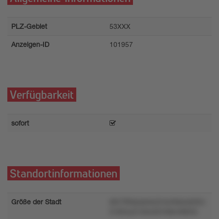
PLZ-Gebiet
53XXX
Anzeigen-ID
101957
Verfügbarkeit
sofort
Standortinformationen
Größe der Stadt
s9v790qrq4wlu2vw4tokzxk32o
5182wyt140o33l1t0kr49t03n