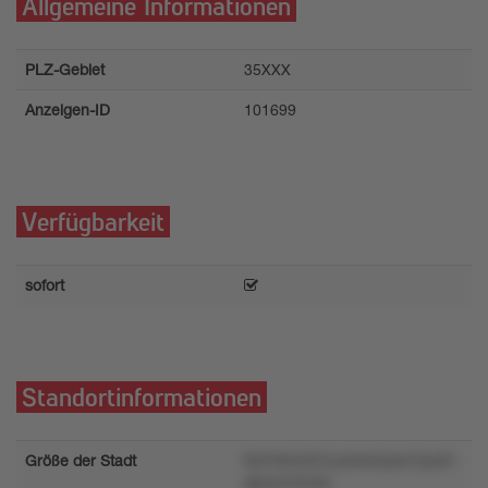
Allgemeine Informationen
PLZ-Gebiet
35XXX
Anzeigen-ID
101699
Verfügbarkeit
sofort
Standortinformationen
Größe der Stadt
t53702n237uurlmm2smr7pv91
qkwyn44y3s