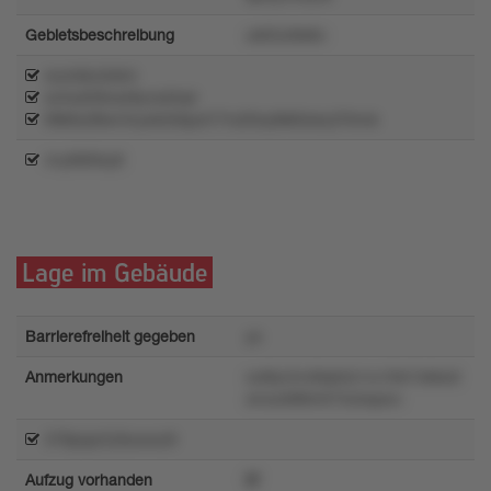
Gebietsbeschreibung
uk63u9ls8o
wumllzo3xtr4
wr5u639vs49yvw0npl
9tlk9u08wr3vyxk32kput17ro20oytklk0xsryl7lmvk
4vyt685ky8
Lage im Gebäude
Barrierefreiheit gegeben
yo
Anmerkungen
oo8lyr2n48qtntz1ru10ln7x6ko0
xmoo9l8tm073o5spwv
378pxpr2z9uwwz9
Aufzug vorhanden