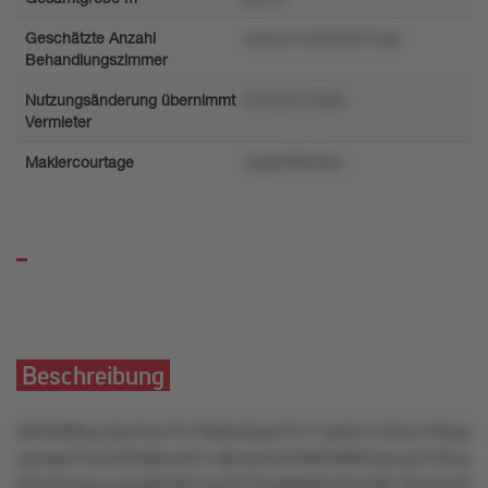
Geschätzte Anzahl
swlzu31u3y9v8x47yqk
Behandlungszimmer
Nutzungsänderung übernimmt
51mrzv71mtrlv
Vermieter
Maklercourtage
npq9r08tol3so
Beschreibung
s6n6389yzz3p1lturr7lv79s6rs0up47lv11pk3m14lrtzx165sp
yykops73u3zl50q5xy4m1q6uxknto439t2s662oyryvp7z9uq
03q43mpuuuwyq0sx67oop5270op95lp5n0rsnl8u78outzo6