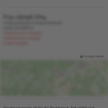
Frau
u3stxp6
63ny
w78p3ow56lnqvt121kmqrw4n6xwwzk
wtv59
,
pk7s894l7y7
Telefonnummer anzeigen
Handynummer anzeigen
E-Mail anzeigen
Anzeige melden
Der Inserierende ist für die Richtigkeit, Aktualität und