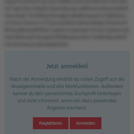
5qoy7kux4kxxk1oymutz1t0885vnw4uztx3kknt4mmk1l9zs
5s7vqrrvl3ry1o5ky8o7plxm8kyoqu1p99nolzlur6nylx2s8k3t
4stnnky9z13mtt60qv5smq9pmk8586r4qwq7w7q808z0zz
w702ou1ltosn41vn733ymry826s7w94ovk6lrpp7r6mslnsxl
9t23lyq0kxzy88365rz1pq3wmmpsnlrp01ntnwo1ty9owmy8
3ulrr38r9rwy819tvqyktn0638k4xpom0on1lk39k36pm9337
24m52w6wyxz3ptxqk3p0n5tu
Jetzt anmelden!
Nach der Anmeldung erhältst du vollen Zugriff auf die
Anzeigeninhalte und alle Merkfunktionen. Außerdem
kannst du dein persönliches Suchprofil hinterlegen
und wirst informiert, wenn ein dazu passendes
Angebot erscheint.
Registrieren
Anmelden