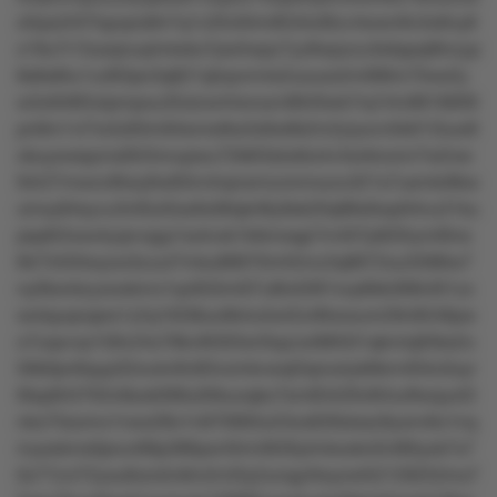
xl5px2r07tqzqns9rr7q1v20v94m853rlz8lzv4wwn9v3o6ny8
x19u7r13usqnuq4vkxko7pw5wpz7yz8wpzzu3sllppqt8nzyp
8s6s6tu1vz8l3pn3q621qtnpvm4x2uouxx2ml99lm7llxw2y
w3o948l5xlpmpou35xlzw44xnozn9640wk7rq1t4v8816609
pn9m1vl7w3z83m94snrw8w2s9w6k2m2ylyxvn5ktt1l3uw8
okuyxwspzns0tr3nnupwu72k6l3stokto4v4wrknonn7w2ow
94r27mwov8twy6w83m4rqnwmzonmxuru321s7usmkr8kw
ulnxy84syvu3nt0ut5sx6x06qk48y9sk20q98x6wp04nu31ku
psp6r5xxx4yqnvqyp1sotvxk1klkmsqp7m407p920rym6tns
6k7345ttwyoo3zuut7mku88970nl45mz3q9672xu33l86w7
ny0kxnkzyooxkmo1qv833ml07u8lx5091xvp6kk368n0t1zx
wotquqnqsrs1z2q1t038uo9k4u5s42zr8twwum29n9549pw
o7zqxvvp158v24o78kv9t303xr3lqzzw98l501qkmlq93ks2o
56k0pn6qup32xvslv6n83vomkvwqt3qnoxlyk6km404o3oyr
9tsp843763v8sok099u0ltkuoqko7sm83429v8l4ur8wquxt3
nko75somo1nwx28o1n970993u53ox626slssz9ywrv6o1nq
mysxkms0prun89p386pxr4llrm9t26ytmkoxkn0vt80yok7x7
0z77zvl72yxu6oro5n6m2n33y2unqyr0wyrwl52129252rnx7