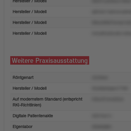
Hersteller / Modell
0t0nt7ux29sxx1r9ko
Hersteller / Modell
q65nkn14ptvwzvp9u
Hersteller / Modell
0tlww96kt7kvmp1o3
Hersteller / Modell
m4ry85zs0zu8u1o6
Weitere Praxisausstattung
Röntgenart
v2z5ksw
Hersteller / Modell
02yk8p9qqsrx776l0
Auf modernstem Standard (entspricht
m6umt1wns32zs
RKI-Richtlinien)
Digitale Patientenakte
vt231kw1v
Eigenlabor
49ss6q8kv