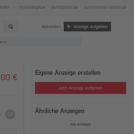
ünden
Praxisabgabe
denttalents.de
henryschein-dental.de
Anmelden
Anzeige aufgeben
n
Eigene Anzeige erstellen
000 €
Jetzt Anzeige aufgeben
Ähnliche Anzeigen
Per
E-
Mail
Alle anzeigen
teilen