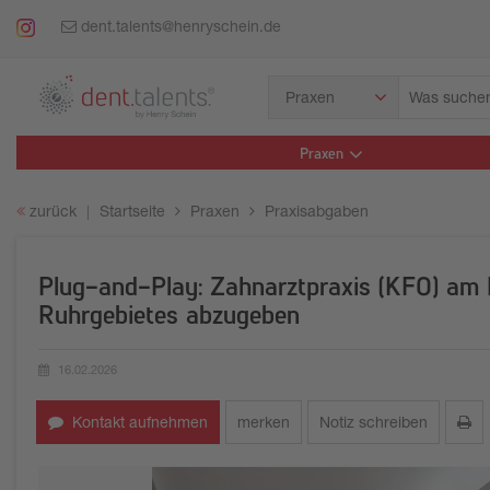
dent.talents@henryschein.de
Was
Praxen
suchen
Sie?
Praxen
zurück
Startseite
Praxen
Praxisabgaben
Plug-and-Play: Zahnarztpraxis (KFO) am
Ruhrgebietes abzugeben
16.02.2026
Erstellungsdatum:
Kontakt aufnehmen
merken
Notiz schreiben