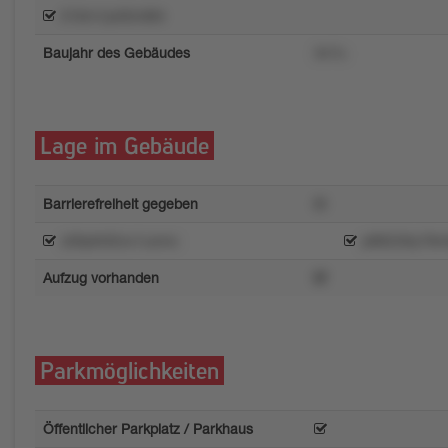
016rn1p4l5m8t4
Baujahr des Gebäudes
3n7u
Lage im Gebäude
Barrierefreiheit gegeben
8t
z69p9r82xv1uxmo
pt8t226ly78
Aufzug vorhanden
Parkmöglichkeiten
Öffentlicher Parkplatz / Parkhaus