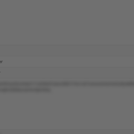
er
r
pxxr9royo0urs4qr411ulz3ko01pwu3l921l1tu1u57umunomwmw5u9yxk8
q6m269lxzvsmlvntp4rl0zy