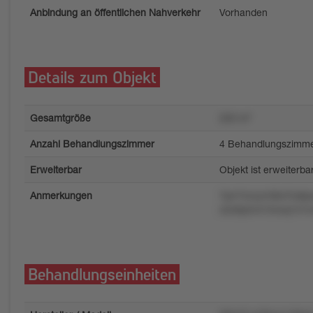
Anbindung an öffentlichen Nahverkehr
Vorhanden
Details zum Objekt
Gesamtgröße
250 m²
Anzahl Behandlungszimmer
4 Behandlungszimm
Erweiterbar
Objekt ist erweiterba
Anmerkungen
7pn74vzyrr06x7lu8
o2z6p3v415nxq141nn
Behandlungseinheiten