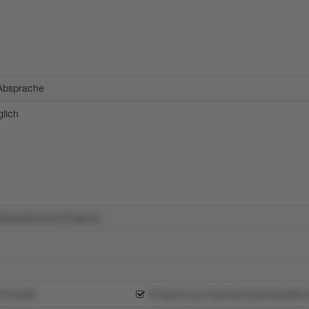
 Absprache
lich
6yyp0xn3sv57lzqp24y
75ow8l4
815plx5v1qu15p345ymyxwwylu9l0m