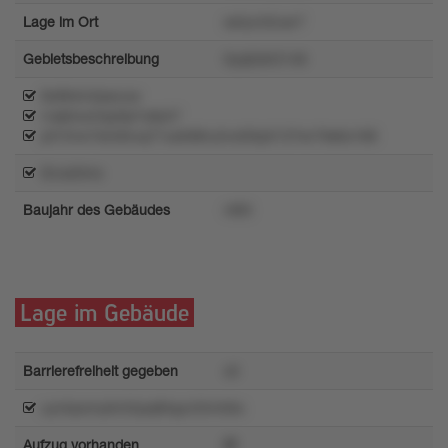
Lage im Ort
ss5yn32usr7
Gebietsbeschreibung
0yq0z6r2146
8z894m2psvuw
rvqk5ow3qz9p7u8y57
p315rw7s546ruq71us568ru2vol35p5137wr7kk6o168
t2vuk3mo
Baujahr des Gebäudes
nt93
Lage im Gebäude
Barrierefreiheit gegeben
x3
uy44pomy6n55pqlt0qyn25m56x
Aufzug vorhanden