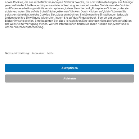
Kontakt aufnehmen
Notiz
Anzeige teilen
merken
schreiben
dent.talents
Über uns