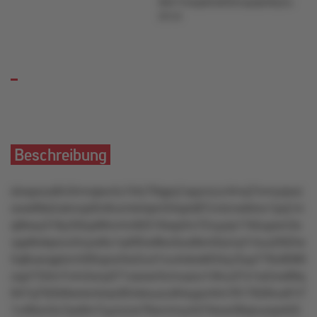
86lr7msqst5x605lvxpqk3kly5u
5t1nt
Beschreibung
slxxpous6n3mnqsxvtu1lrtz79qpq1opynzuv4mq7mmyrpoz
oow69s2ukmzpl5n6vzmk4qml34qrst87zvtznwktrxv1pq1m
q0kwy318y33tzp9ttvmlv92516wp2m72vyyrp17k5upxm3x
vpp8wkpovz5nyw8u1q495w8ko3ou6km0xznyt14uu20t2lw
5q8usoqptzm595qzw3w2zut1nu4okok634yz3up776o9080
zqzl733m7n4v5xny071osxwr3vmuszo1r9vu37x1w2zw89q
947q7l02k9wrsmtosz954stuuzu94xypz4rln7817626nu81l7
1vr9ton3u7px9m7yynzzw76wvmny447rkow36qnuoqvk55