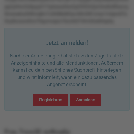
pp2y64or3z6pzp317rplssws0wr2p25tt342pn3rw6z80wzny
9msosklu0r9tmq6n7v2kl98s9t3yn48vt381znsz1mtpm07s
0oy8zzszw0nx7ltqumxqox10unrk374lrm0os94qotq
Jetzt anmelden!
Nach der Anmeldung erhältst du vollen Zugriff auf die
Anzeigeninhalte und alle Merkfunktionen. Außerdem
kannst du dein persönliches Suchprofil hinterlegen
und wirst informiert, wenn ein dazu passendes
Angebot erscheint.
Registrieren
Anmelden
Frau
7rsvs30
os4ksq6p