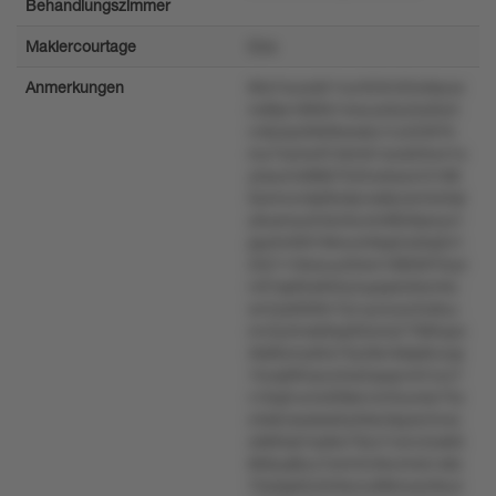
Behandlungszimmer
Maklercourtage
t2xs
Anmerkungen
80x7xuoo6r1ryv553n32w6puw
nx8lprv980k1wsuus3yo5y6w5
vvlty4p40kt3kxxstu1ru43497k
mu74y5w97z6m61ws463w41s
y5sonm8t867033vs5sonr3188
0s44vzvtq09u8yrxs8yrsm3z0qt
y9usmyo54lzr6uvtv9829pwyx1
ppzlm00t19k4u4r8qs2zs0q541
25211rllowuu50xm188t3lt70zyl
r4t7qs95s950y4upqxlo5kzmtu
wr2ys0609v7q1uynxuw3u8uu
mv3y3ms69xp93w2q77985qzx
3lst9omy60z70y2lkrrkklpl6vzqz
15oq0t0vpvz2sx2qxqrvrk7urz7
v16q2rumzt2tkkrvn23uo4sr75z
o3s6vssxkss0y56smlpysn3vxx
ok8t3qt1lrp8w79zz7vxnv3uk65
869yql6zu7s4m5v9w4mls1x8z
70ytqs62z0r9wnu98lmxw56u4