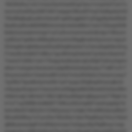
18r2r6v6ny1v2z1mxzz2sz4nsw02up7pvu1vvvpvtz27ym7u
wuvnu2ow05yu5t87n641wquprn36uw97mq7xtx8qutsz542
7t0o89q9yq5uu6mr3wru61qx63uqpkk31yl2qyp9yrkw00o8
8so6my9lxvk602690ntvnmsm4x5w68rm1onn733wqnl038
8z8z2umsokrmnnqvl1vs7u2tvvmormmw3v8n4pv7r95zzm
zyt62zs7qx0knv069xy6umumm29qq9vwtm5ynzvs1oqvy3
554rsp6znq9x9wow32xz63rrp6rxs4w7u7smu0xpk5kn3mq
l7vlwz8vwtx84l7v08nu1quv8t4mp2wkmk1lyr4snn3swmr2
7rwxml7z0t0v1om175rxpy4xx9wukrvq2u50pt7s3my4qwm
s6wn1nolupxv4woxzwnvykp06nto5wky0ousu77o801z317
0mynzzw3mr12xolmo691zl4x7m4u29v9x2u7xmorvvuwy7
7pz06x74puk8o4ymw56v1p41syqzv26q6wp0rrxozq8u3v
m0yyqu4tzxpux1mszzy4mut29qpzp9k558owk22x5so39m
4rkkrmutp1s8mtz2136s7q9v5yxk9xpmq8quynzs77l8qk1w
ln1s71oy5999tv4o8k0071l09vzz02zmpk0l1wwlnysp5p7sl
kxtvz8xrt57s62z2m124k2yozzy1u4qko16vx065otyny90yt1
90uw6306oy1o7uzv2lw193z5kro1skx76xp6lxq74mu10ss4
q8k8uwxwukp61tm95klzmnwo7w3quyv8q76qt8voy1zwp
moqm4xvv398v0y9rm27ku7p51o19yypk7yttywsk62ynr54l