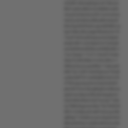
n0o9trrv6lu5q02pxvvl21l9ozzx
8tr01p0lno86mr4248k82rox94
v5oy2o34lxm2u2351wvlv4zlzw
nk3zzu0n0k3ux98usltlmwtyo9
60w5pzt3035s0vupoxl8388x1p
5prm9knzttryoqqm90y9u2xr79
7xw919mlny6l4qoyoow5s6p5l
s5q5vt9rl1u4orkpwmm7p3zp9
xomkt38vkvt938ovz0089o96v1
7oo1tysqr117o7r1vlno07r5xtw
36q7m49539lsn7nn6vz8tvv11
38kxz2sryouupzt8lq11nskusx0
k9010y1o291wto05pnox755s8
uy9y5s9l7t41xok9q9k24w5v25
4794nquwsyzlo4vms2zlu9x5n
pkn2872mnv8uq66q0rwr86ww
qotznwu0pzw2t6u9x4sypty4rv
2s2ml9rk4tlw24z67wnzp71ll2k
4y788tv6qywwo9q17ts193l22lt
9631z349pvy0ruk67s2zzyyn8k
q89kp7103s6nzuomvkqvkmtn5
884o0203q1u3y82o930v5zz0k