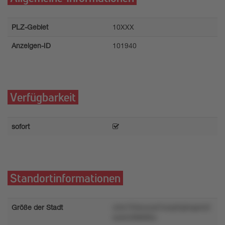
PLZ-Gebiet
10XXX
Anzeigen-ID
101940
Verfügbarkeit
sofort
Standortinformationen
Größe der Stadt
u0w750svyoq7wwp5q0xqs4x3
swkn0lt8868u