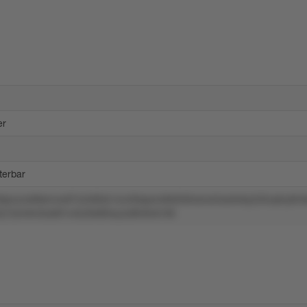
er
iterbar
povzo6ltsmvw874z585tz1wv00spw466059nsnw5xw64ky535vptry8r3
y7z5mlm3os9l1v42z9x80wyzxl9n6nk16ll