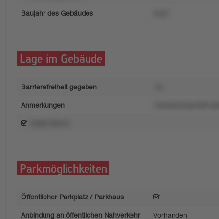
Baujahr des Gebäudes
2xz3
Lage im Gebäude
Barrierefreiheit gegeben
1w
Anmerkungen
7xwko6o44prz881q0
m6pk1t0tvz3
Parkmöglichkeiten
Öffentlicher Parkplatz / Parkhaus
Anbindung an öffentlichen Nahverkehr
Vorhanden