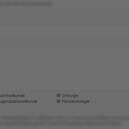
3uy9l7xxt13oxz2onw90v8yr
Zahnheilkunde
Chirurgie
Jugendzahnheilkunde
Parodontologie
14k9op5np2z8y8o7rn488x9s3143txuvm1uztms10r5w2lt682p7ulzmxs3
s4nwpz02t5s5tp9xxpkml47mn0t7318rlqsz59yyn8s534ostm62szy5z7