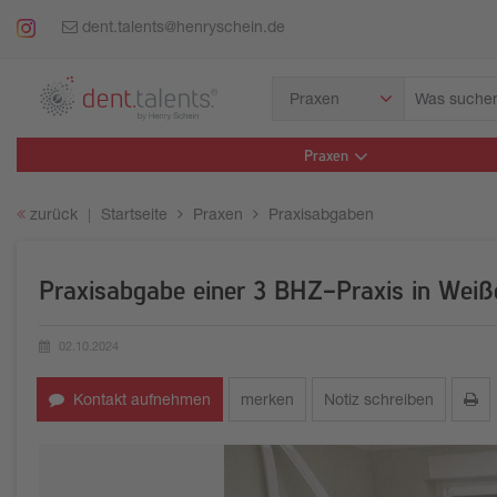
dent.talents@henryschein.de
Was
Praxen
suchen
Sie?
Praxen
zurück
Startseite
Praxen
Praxisabgaben
Praxisabgabe einer 3 BHZ-Praxis in Weißen
02.10.2024
Erstellungsdatum:
Kontakt aufnehmen
merken
Notiz schreiben