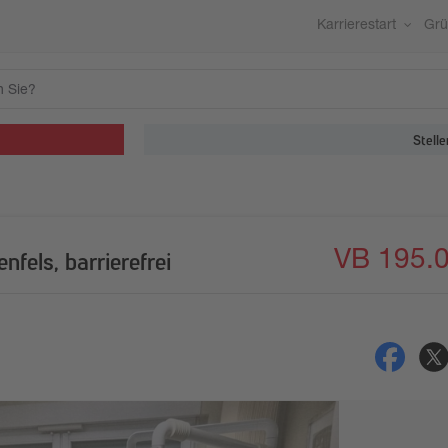
Karrierestart
Gr
Stelle
VB 195.
fels, barrierefrei