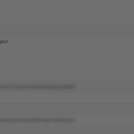
lich
3wn4t1324s4wrss0l5k0usq4yvp7lpl96p
zkuyz9swvuw5lo56tz0qu914y9kvq24tu