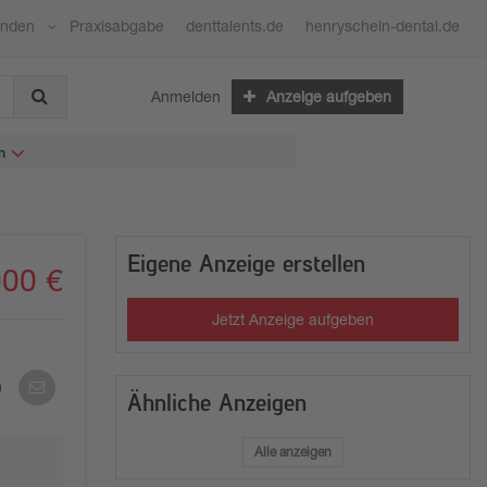
ünden
Praxisabgabe
denttalents.de
henryschein-dental.de
Anmelden
Anzeige aufgeben
n
Eigene Anzeige erstellen
000 €
Jetzt Anzeige aufgeben
Per
Ähnliche Anzeigen
E-
Mail
teilen
Alle anzeigen