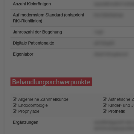
Anzahl Kleinröntgen
wpozk8rwx8m7u05s6
Auf modernstem Standard (entspricht
lmu7ptw6qmqo
RKI-Richtlinien)
Jahreszahl der Begehung
1xq3
Digitale Patientenakte
u6742ypr6
Eigenlabor
49u6103vypkuro3
Behandlungsschwerpunkte
Allgemeine Zahnheilkunde
Ästhetische 
Endodontologie
Kinder- und 
Prophylaxe
Prothetik
Ergänzungen
x4wt9lntqqom91v8v
s3r04mx3xplzqnz06