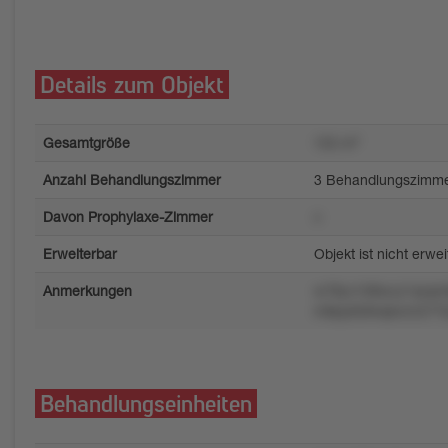
Details zum Objekt
Gesamtgröße
155 m²
Anzahl Behandlungszimmer
3 Behandlungszimm
Davon Prophylaxe-Zimmer
v
Erweiterbar
Objekt ist nicht erwe
Anmerkungen
w78yv108wuz1qrqm9
m8pyk584qlorzn277t
Behandlungseinheiten