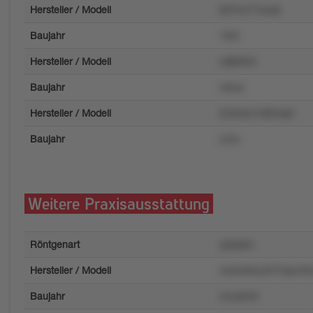
Hersteller / Modell
tkl7mz77xoq5
Baujahr
184t
Hersteller / Modell
rq8k9n6
Baujahr
m0us
Hersteller / Modell
5z0wku156kvkpt
Baujahr
zv5u
Weitere Praxisausstattung
Röntgenart
ylp3ptm
Hersteller / Modell
ztu6u9l4y2673qw49
Baujahr
nrzu9m0