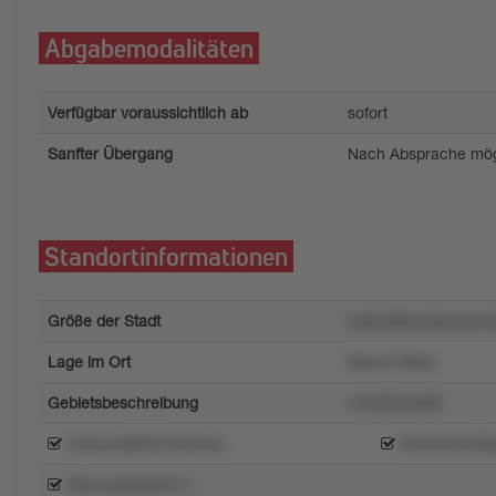
Abgabemodalitäten
Verfügbar voraussichtlich ab
sofort
Sanfter Übergang
Nach Absprache mög
Standortinformationen
Größe der Stadt
xq02v88on6lq4owm6
Lage im Ort
9kozm7lt9sx
Gebietsbeschreibung
v4m92wqx60
6v4nu4q693t7xw4okq
6kv0w0o649p
93zvwz9yp4o01n