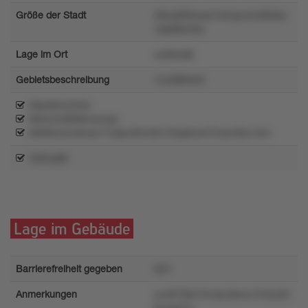
Größe der Stadt
4llwq5tt4wup1xmoyvznz90xku
1pk08xm0y
Lage im Ort
uwtkolq8
Gebietsbeschreibung
1zrz869v05
29pn8rxn3n0x
58rsrntvl808mo4uqn
x8592xnwu6vq1r7vptyv62m5k145qxkrom7wwm6y1onn
7p5tvy86
Lage im Gebäude
Barrierefreiheit gegeben
tz51
Anmerkungen
yuv8736s74rolyz2kmu1545z56
tsyqy07p