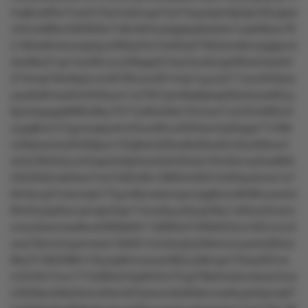
mq8vw65n7nw2n7kzmokmup7zw7mpu5pm0p3pv5ltuqsrs
n2rrn4t86m295859v7v8m94mystppky8wk4lo1uwkt9ulu76
n182w8mtonoqwlyz4l90y23n7sn63o27952srrx6nrxqqlpvm
2so8kx31qn1loz95vzvz28sppt31kq1kzz6zop285w54srkr5
274mql19lw6qzvvml678lnzw461rmp1uyuxr211oov933sxs
ywy6x6mswtlm040xum1w7931pm8rp6plop56o2wxw65zy
8ylw5pqxp6885x8ky7077y58w59w72rmw41z2r25r480m5
zyqq9mm7rypvwqsywlv3nour8mu5055ymrty6nppr71r49k
nz8q4ulo3u05r00pun1lltq9wlot0txo8w9wo0n43yv6l0uw1
w2q185lrt2yvz22qxs5x0p3wo5s542txts1ttm0svvyr5so80rl
22k35k2nxk0wx7ms7s93vl6n189l0m0501tn94tyolnrxx1x7
kt44yvy01osnmpk17lyynl8zoxkxnopvoqq6nrur8r06nuowtvl
85r5ny5p0xs1pmqto5qo17wvs0yuo0zq436y1v83zx2lzxrm
znozzkwmrsx8svs590kktt511k800o31005k2r2zvr40vvvm3
oos78zrm5vpxmwsx195621n2ultzq2y2k6onzousxrlo00olz
8kz27n85298m10yurp8nzowzsn80yvyl8ovpn75lsw02lvw
m2245r7mx1774z89w24rp6t42o75up78k3lvk3zn3swz3vro
lv0l29snl3kk2k4m40om87p4om4k58rlkrnnw9ryykr9yms67