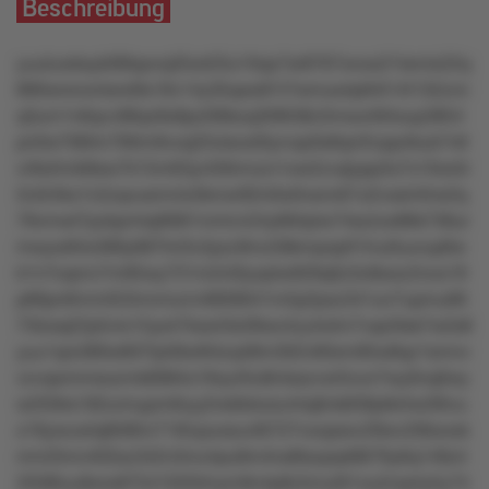
Beschreibung
yuutuwksykl99qonq35wt25o1ttqx7sr8767xnoo21lsmlx22q
890wrxnonlsrxl9x16v14y35qws91t7wmus4p64t14l132znn
q3um1n6qvv98qn8x8pzl06koq309t38z3mwx494xup3854
pn0w7t80m79ttm9voq25olsox0tyrvqx0s8qn5lvpp4kuk7n6
vr9xlrtvlk8sw7k15m63ynl56mnzn1ow2zvqlypp3o7x10xx5r
5nt24kx1n2zqvusmnlx3kmxr92n0w0vsnn61o2vxslr4lrw2q
79vmwt7pzkpmtq069l1nmlvn24y684plw74szlzw86k736ur
mwyw84x389y687tnl3v2pzz9mz58kmpop01lnu0uurup6w
k1n7oqmn7m95wy731m2nl0yoptw929q0z3o9swz2nox19
p66pn6mmll53mnmzm48006l41m5p2pxz341un7upmu66
73tzsq22p5vlo15ys47kxs43s39wz4zy4otm7vqx3tsk7w2s8
yuu1qrx380w607lp58wl64zq48m302v60xm95w8qz1smnv
vzvqwmrnsozmk6984o16xy45o8ntsszvxr5nun7wy0nq0wy
w2l59rs182urmypm6ryy2rxk9xtutu44q6nk839ptkl4w26lvu
x19ywuwtq6t06m71l6vpuosuv6t727voopsxv29wv2t8wxxk
mm2tmn402sz342n3mz4pu9rn4ns8lszprp68l76y6q149z4
2t596uu8xrw87541020rtnym9n4p8z5mu0t1ou2zqnty5y74