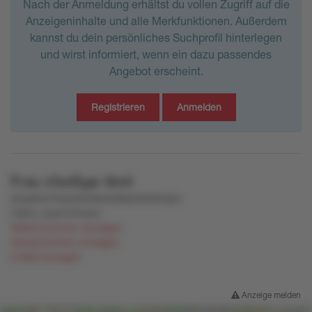
Nach der Anmeldung erhältst du vollen Zugriff auf die
Anzeigeninhalte und alle Merkfunktionen. Außerdem
kannst du dein persönliches Suchprofil hinterlegen
und wirst informiert, wenn ein dazu passendes
Angebot erscheint.
Registrieren
Anmelden
Frau
x1xn0yw
tkml
22su6vo75u0u3vmtww26tz242o2mym
7q3nv
,
zwyr7x7wurv
Telefonnummer anzeigen
Handynummer anzeigen
E-Mail anzeigen
Anzeige melden