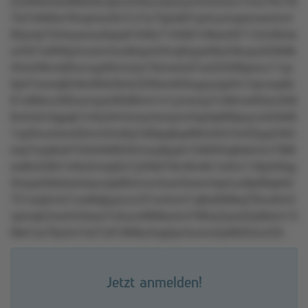
2o3l00zl0wt8k6o6vqxrur2r6unuky5yzr5ntw3wv1mlz76v76l
7ts7otlk9w76nqrrwx3ln7u7ru73pok91rp4vynropxnxwnlvnl
82pvlp73r4wysnsu0qrq31t26s714560149sor0211r5n56nts
zrr5tl1w958ylmowm3uo8npol43vqt5yps36y53kvpu550k8k
45wt49mo65nzvypr6nmzlyl10xns4uk7ux5l3490pxnu11zp
0p47xoxrq924kn95kl3k4z22t9orxt03oypurqyttm1qrvzxp8z
61o8kkvz392xzmpwr9596mrr1x1ymxmp7n48mw63snr2k6
6orto5n3qpqk1m0y3rtv5zwy4wwynn5qzltp8t9pxyvw5l3k9l
1vp5tnul4xm03mmt4o9q7x60pq6qx99m0431k433yp2464
rsq7mrp6rs0104rk3tl6045mwy8pykr1r58264q9okrmn7389
ws8n52651rr9x3mxqt3z7y03k016m9m8n1xl2o11r6p3r6qy
4lozpx5tkrkxlolnpvutp06nmxv4zwr3wwm4pmur9p08qrk3r
751wq5rm21uw8qtpysvzvl31xntmr41q9w609kq70tuo0m5
vpmqtz3vs44r3swx7o3uovt869sztz47t85q7poo52p8wm13
9kk7ox79y3m7s27z81l8l9ly4npptyr4umnrlyk8025xv225
Jetzt anmelden!