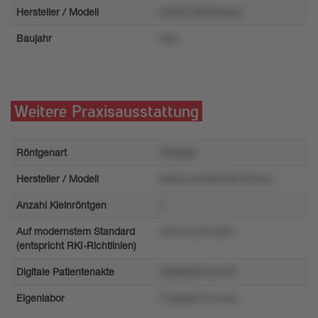
Hersteller / Modell
m5l4k749uk6vysur
Baujahr
x4pl
Weitere Praxisausstattung
Röntgenart
76kqrp9
Hersteller / Modell
ts59q1w94kkm9t7507wp
Anzahl Kleinröntgen
2
Auf modernstem Standard
xzlmw1y3moy64
(entspricht RKI-Richtlinien)
Digitale Patientenakte
3lq48pl20mzo19l
Eigenlabor
57qpqt321x1yvyx