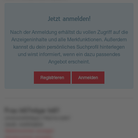
Jetzt anmelden!
Nach der Anmeldung erhältst du vollen Zugriff auf die
Anzeigeninhalte und alle Merkfunktionen. Außerdem
kannst du dein persönliches Suchprofil hinterlegen
und wirst informiert, wenn ein dazu passendes
Angebot erscheint.
Registrieren
Anmelden
Frau
k67mlyw
ln61
zms3zx3s9t2ttppy17l9ql1ku1p6k7
4swl8
,
mx065tqtto8
Telefonnummer anzeigen
Handynummer anzeigen