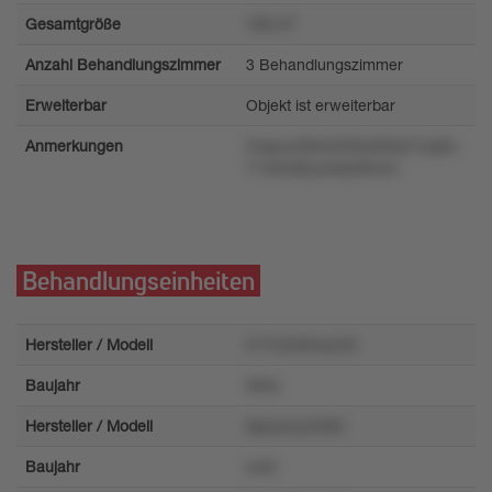
Gesamtgröße
169 m²
Anzahl Behandlungszimmer
3 Behandlungszimmer
Erweiterbar
Objekt ist erweiterbar
Anmerkungen
2rqsuu2l9w5029o0l5tq77yqtm
7149nk8yzx0qnl94mn
Behandlungseinheiten
Hersteller / Modell
217rzlv0mwo43
Baujahr
594x
Hersteller / Modell
tq4yxzzu2vtk2
Baujahr
out4