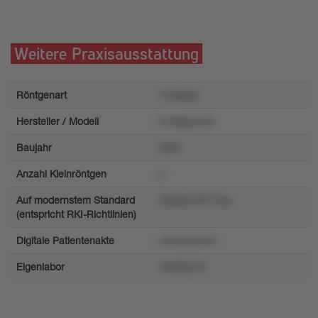
Weitere Praxisausstattung
Röntgenart
r1w6pok
Hersteller / Modell
2vv9prpwuk
Baujahr
8r9n
Anzahl Kleinröntgen
y
Auf modernstem Standard
zwpswxv511xyv
(entspricht RKI-Richtlinien)
Digitale Patientenakte
umosxozmm
Eigenlabor
16u95yv7t