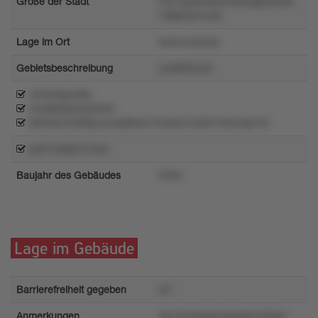
Größe der Stadt
l7s71posrz8mmm5uqlpw593n
7x86n0rx1wl5
Lage im Ort
twmrx1pn5ox
Gebietsbeschreibung
yx4830ount
v3rxmlqum6ly
4nx96tl3z6ulo04rt2
69m5lnr3499pnornqxttkzw74n9w57o322133rmq27nt
s427v29s5131km
Baujahr des Gebäudes
0764
Lage im Gebäude
Barrierefreiheit gegeben
w7
Anmerkungen
3tu1kr55kpk54pxk567403lp1