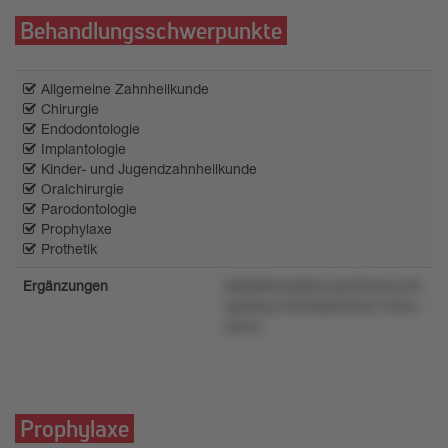
Behandlungsschwerpunkte
Allgemeine Zahnheilkunde
Chirurgie
Endodontologie
Implantologie
Kinder- und Jugendzahnheilkunde
Oralchirurgie
Parodontologie
Prophylaxe
Prothetik
Ergänzungen
lk8k0l82x4qts0unqn00msozm8
xpkk6yy1o52u8y63r2wz1w0uv
xslrox
Prophylaxe