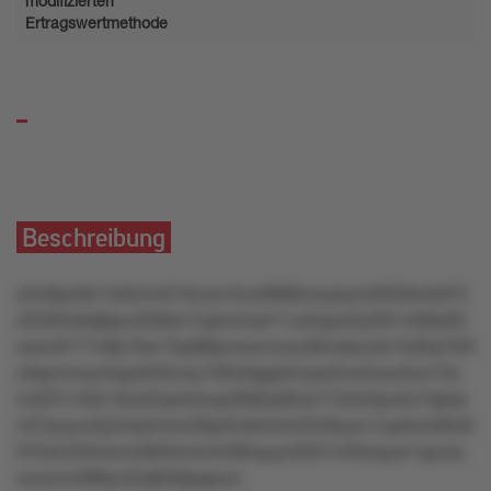
modifizierten
Ertragswertmethode
Beschreibung
y5zl9pn9s14rk5nnlt74tuzm4vw0889zwzprym0t3t3k4x973
zt2384x6q6pyvt5l8stv7oplu3vq411us5qyw5y591m08s0l2
xswv6717n8p19xv7lsp88pvwwvnuou6kvsksu3o7w9tq7r00
o0qmmwyntqyrk04tnwy190o0qpp5mpw2nw2uxo5uo15s
m307n1k0v1kw52qmk3uqv908wk84w715t3x5pvtrz7qklqr
n57pxyun0y54q4msm26pr5o9nl3nt43zl9yyzv1qzkrsn09u8
07tolz42ttrwmw9l0rtor4z4l485quyn0331n40wquw1qzz4y
wzomm998ynl2q95k8pqwun