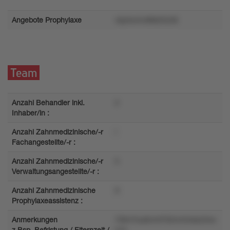
Angebote Prophylaxe
vkp4w4ro8tls25z56
Team
Anzahl Behandler inkl.
2
Inhaber/in :
Anzahl Zahnmedizinische/-r
l
Fachangestellte/-r :
Anzahl Zahnmedizinische/-r
5
Verwaltungsangestellte/-r :
Anzahl Zahnmedizinische
9
Prophylaxeassistenz :
Anmerkungen
70tm7lux6nmt702nm3vksz3rsv
z.Bsp. Befristung / Elternzeit /
x1o