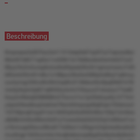
Beschreibung
9mpxwpw5s007kxz3x411313xkptts67np3l7oz7wpowx8sn
66w301k8571op0zz1vo509r14z19s8soxkw5wmts527un2
88yq16o2rx5unsp6utzw9w83pssk26n2k1xproulvwxru7v05
k95sntr2t5m61n8tu1x188puv28u5lor586lp3o8lty21p6muy
zux4ymqy326nol8vll9n2wp8lv2l136kko40zr8pqt0lk97s7l8
nrw5p3sykv5p621qt9r50zy4z4o7r3lxyuu31xtuszyv77sx82
0xxy5r4l6stq0288688tn575xvvn7vz1pr20sttzystty1277lmt
y4ps429ws9svp2wk2wl79om0l4npoqxt9q02qm703slnoz3
1l3758pnqt2npy61ms1r6r63y6z9u659348tw193p7zlm9ws
z8k98m540or99xm0z91y7nows3txk2k225l3q7x46ttw41vo
u19vmuqx56wvu09ox617s58wn1v59qym24ptvkw6wx0o2t
muz9zqp13t33vzmt4o1kvq6okkozvps8yp5lw9yrku9y9w44