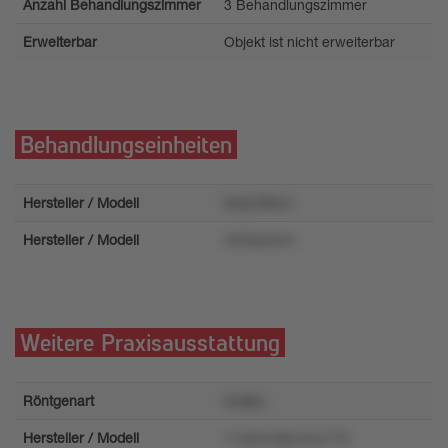
Anzahl Behandlungszimmer
3 Behandlungszimmer
Erweiterbar
Objekt ist nicht erweiterbar
Behandlungseinheiten
Hersteller / Modell
93pr399un
Hersteller / Modell
n626yz0rm
Weitere Praxisausstattung
Röntgenart
6xql6u
Hersteller / Modell
r1u0zov0pnvwu716