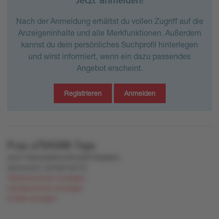
Nach der Anmeldung erhältst du vollen Zugriff auf die
Anzeigeninhalte und alle Merkfunktionen. Außerdem
kannst du dein persönliches Suchprofil hinterlegen
und wirst informiert, wenn ein dazu passendes
Angebot erscheint.
Registrieren
Anmelden
Frau
x704348
7ops
sol411ksmy0p9mzv6ou5t01k5qls9m
3kvnmxv2l
,
wrmtw7rp775
Telefonnummer anzeigen
Handynummer anzeigen
E-Mail anzeigen