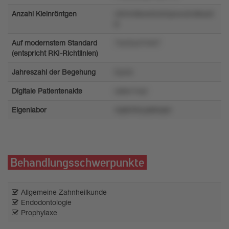
Anzahl Kleinröntgen
vl2mmtkow0u52qnxvo5v8kzs3
8
Auf modernstem Standard
7zw3uo7rnln7
(entspricht RKI-Richtlinien)
Jahreszahl der Begehung
5um4
Digitale Patientenakte
ostwr1wyl
Eigenlabor
4qk6r84yqk8sqkn
Behandlungsschwerpunkte
Allgemeine Zahnheilkunde
Endodontologie
Prophylaxe