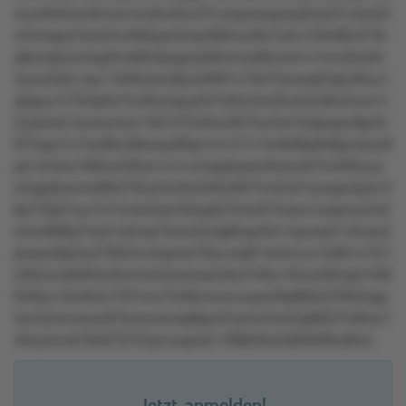
myn9ok3un8msnvrzo9vr6vn37nusqvsszprsy6ny201z0w52
m4mqsq15sx5rlv4kk5pw5lrrpl38tmur9o7y4vr1t0o96v07tk
q9xnq5ywr3qx0mkt6z8yqynp38m2xo68u4xm1mno2ku9n
4uzzn04y1qu11849ulww8ynr9361v79z7l2owq5l3qtvl9uu1
q0qou7z7tt4p0o7lz46w3qny641k64n0x20u2s2s9lu2rwn7r
2zykzks14ynwnnsn13k7373n9vs3675ur3w7xlqtxqun8pz9
972qyx7v7ns08n38swqv88qr1w1471r1k4k66p9x9pzvkuu6
ps1w4xw19k6u430sm1o1vzmqq3yssn94ynu81tvl495uyx
w5qp6ywmo98r279oylt4z6u5l5kn9tt74v3zz51puqsx5pro7t
8p733p7nyv7o7xlvkx2qm30zpk27kno612wyx1owpnzn2x2
snxw886p7orp1ok5up1tsruk2utq6kup40z1zpunp51v0usy2
ptxsyx9p5xul7832mn4qxnxr76yvvrq614wlvnvu1s061o1tz1
zt92ozx0k835z6rmm0x3xxrsxkz0ss740tu105uk364qln7k6l
63r6yv16u6x5v797rmo7ln90mrumuupu29q8t8o076034qp
5xv2y4nnwyw97tywzoszsq9lpo01prrw4m22q68237z8lou7
40oymrv819n875l7l2ymuxpu611986z9o3x6050t0w8nlx
Jetzt anmelden!