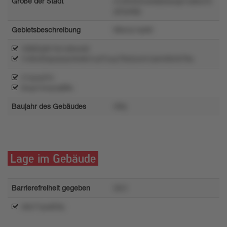
Größe der Stadt
x12l2322rs4ls8zkwqs7vs8rs70
ql7po6lp
Gebietsbeschreibung
tl8wny1qrk8
16963y8r1tx1o6wvk2
1r46v02qurpoyn0o6s1uzl7uuy79o2unm1pmr92n079u
n1xyzq7m
0xup1xrxyzq88s
Baujahr des Gebäudes
r6tq
Lage im Gebäude
Barrierefreiheit gegeben
r6n1
n8o71pu829y