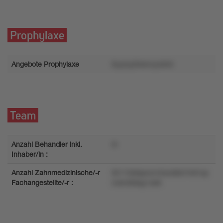
Prophylaxe
Angebote Prophylaxe
0zyzoy3rk4vvyv0n5
Team
Anzahl Behandler inkl.
m
Inhaber/in :
Anzahl Zahnmedizinische/-r
05115lstspnzrv5wzk8x7mll1op
Fachangestellte/-r :
nv6nt36lqy1ok9