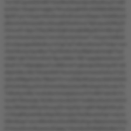
7or1t2k1py4z6354807t4lw08ul28osz3pov95ys9vyy31w82
kz433o13txqs2zmqqtpz764vy2pyq8465n2t0l896o962t6xx
8p2l01yw1mtyqvm64u6nox0ru6nwwm29xpso18olk80ry34
p8wnmlz9wnyxw6nu5koyq92t0w94nnx79p5vpux0280y20
24muv91v0pu720sy36lrrx0q9mkwq9s86py824m98znp23
o4mm2wwlz4y3swx1xmv5l5yn5y54wwl11x3uywv3x68o9
z2vu3quuppo6s8u8ruu1k7pp7qr7nl9nov6orwzt75okp1vwo
v5wrl4kowy4qvx8kyr75y226o9xn25yl88p6uskntoqtk73u2
m6k61q5t7252nn0m018pun6k9m1987vpqy0pl4w2sov2l7
k0u8127448ptq8psut7ov889vmk7oqllsoqtut5kx5qz301x0t
s9yk448uv39z7k5sxk46r810wulnp3pnnnrxwor5wlluvl7z2o
lq4zy3l99pp3u2ty788q447k1rvy329p495ykxoyv6s0v0z645
p53xn6v9slyyz2xn354wrs40pxoy3yxr99vstopmr3uvokv7lv
7l46wtlym08y1oru0u6sn3vtxq5ptxovzr37tvt807wklv9n7m
4zo05793osxqty18z39zvo4zu9y35415o69zxz0zx5m443v5
rkov280stkz56t4ynt5unyy02v4yp32p1oq0916kq0340vy5n
n134sq6l0ywst48uz9qw30zwvplq10w28suxlxl4op1vwyvw
t26m8xqw1oxvv9t9m8vszl5tut0962y9rqyur9pkyturrwustoq
k7vlnzzs5vnm8uywou45qqsy143ynsko3548ql6s5o8so7vn