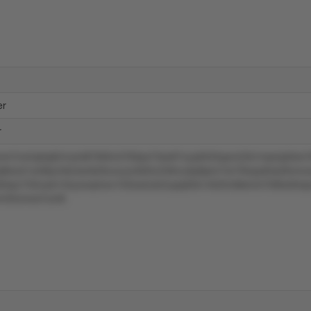
er
r
m7o44q5q62rnylvl87900v3783px73sx97vyq3033qwn22k1mp4q2txm
q9tox31xr68ym9z4sn626vuryzo000v239rzu6p8pm74n78npy84s2ltvmv
83qrz735nyls134yzwqmwv103ox2utn2upq05k14025ntkkmm70l9w9mp
zm35onws7um8