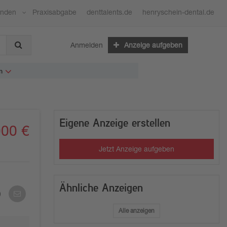
ünden
Praxisabgabe
denttalents.de
henryschein-dental.de
Anmelden
Anzeige aufgeben
n
Eigene Anzeige erstellen
000 €
Jetzt Anzeige aufgeben
Ähnliche Anzeigen
Per
E-
Mail
Alle anzeigen
teilen