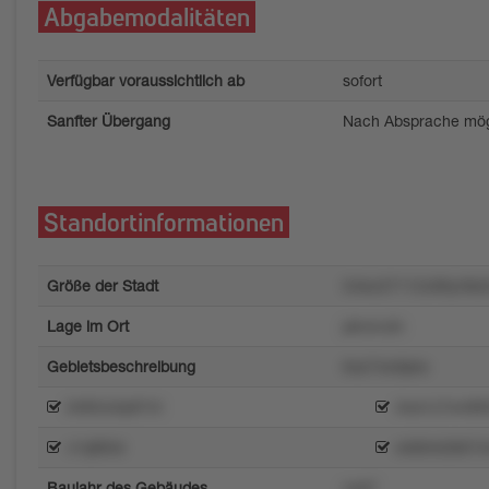
Abgabemodalitäten
Verfügbar voraussichtlich ab
sofort
Sanfter Übergang
Nach Absprache mög
Standortinformationen
Größe der Stadt
54lxo37112o99yrtt
Lage im Ort
pkrwrutn
Gebietsbeschreibung
6xs74wltpko
tnt92w0p87nt
4ws1z7w489
v1qt90xl
wlk9nk36674
Baujahr des Gebäudes
rw67