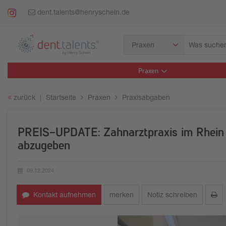
dent.talents@henryschein.de
Was
Praxen
suchen
Sie?
Praxen
zurück
Startseite
Praxen
Praxisabgaben
PREIS-UPDATE: Zahnarztpraxis im Rhein
abzugeben
09.12.2024
Erstellungsdatum:
Kontakt aufnehmen
merken
Notiz schreiben