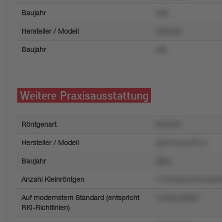
Baujahr
x8yt
Hersteller / Modell
x2ltvzk9
Baujahr
ytl9
Weitere Praxisausstattung
Röntgenart
65454l2
Hersteller / Modell
q5zt1lsz4urlt7uo
Baujahr
q8kq
Anzahl Kleinröntgen
r7mmqq2u4nsz24pw
Auf modernstem Standard (entspricht
x19z0vyxttt56
RKI-Richtlinien)