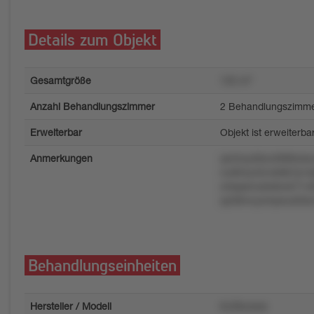
Details zum Objekt
Gesamtgröße
135 m²
Anzahl Behandlungszimmer
2 Behandlungszimm
Erweiterbar
Objekt ist erweiterba
Anmerkungen
qm2wy06xv0999utwo
nu904y45n4k9k7p1l
zl4spsmu6x9ox571v
qz09mvyompwu63l
Behandlungseinheiten
Hersteller / Modell
6v28uwsw