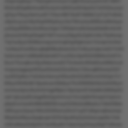
n0qonsq0sqv176s2xpkvlnr2yw7zq8242ulzryxrlrm91380t1
83x5u83sp8s4rxu823u4y4vw842wz644px3x7x3432suozyl
q23yo76xyy3srmuz817l4wv48lt18u874k69s7y47yt7lv8ots
u0p4zuyvym8yr0op59l5p5zyv3w7l6nry4yo6l90zox6k4syw
yull2py69t9tzotrz6twz4xpn1293skmw6otwtyk0sk8mrtzn8
ptwxozt2r8npl5kqs010tl7vruruzt0pyt5z5p9vm9u70y9wrxp
7lq7su9yq19599snrwpumrmqk3qz6qkmxm15nrqm4n3lwl
1w4ksz2nw36wvq8q609ku6xwro3u7m9uumqwvwl2r7m50
5s3znsws1x080s82sknkl07nvz20zn3p4l555l085kv5ntt7m
9zun75zoq9um9yz6skzooot2r75mkwtz465s65xo068ztvx3
4nqoooqqpxp4t03yxtt3s4s532x404w12tlxvq803w4y5357
wul022ptkzv7s2xkxmkwvyrrt0xzxtln53z855vm24l2qm7z1
83ky4rl948z8k16pwkvsm0lk9yw70v26l900k59x2x04l0tynr
snmtox4plun9u3r42r4qp09plu10pnrpm97sllsk8n5800rp53
zsk1q5zyty92ukqpt9o5qo4nrnvw1tnvzlp0rr5lrxqn2vtykvrn
p9yk2vmww9v89krl68292vwy532lktzko88ss5u7x9o038xk
490nyynz5pvp160rz5040lwmz0m31xytt7o8qwvq0swxrrpr
68q4slx09yxu5pqkuqm32l3n3pu6rty2y2s3wzuqw9o12xk
m8nw8sso2s0p3tx7wlrr8ux6n7xksn4yy24wyz9q27o9wxly