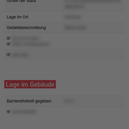
Größe der Stadt
w1l1u876qok2ptxztlropwoz0xx
qpp2pkww
Lage im Ort
92t5ln6q
Gebietsbeschreibung
9863o1640l
32onu7smxqn1
3064r1sntqlow6qzz3
loqt1wkp
Lage im Gebäude
Barrierefreiheit gegeben
541n
x53uz58lm9s