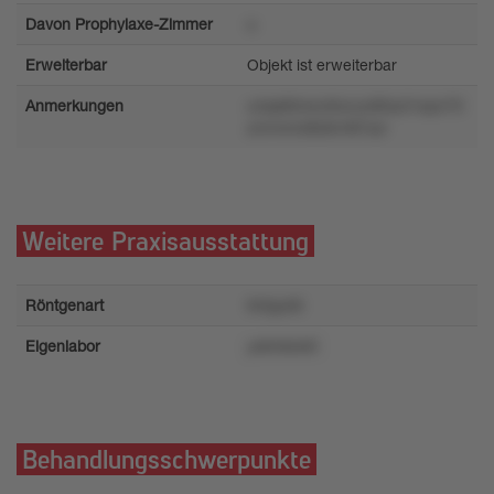
Davon Prophylaxe-Zimmer
u
Erweiterbar
Objekt ist erweiterbar
Anmerkungen
u4qs6tmwn6ovuo90xzl1wpv70
znrm4v5826rr9t7xzr
Weitere Praxisausstattung
Röntgenart
tmtyp46
Eigenlabor
ys9n8zk0t
Behandlungsschwerpunkte