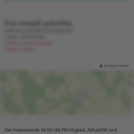
Frau
vtowq4l
yo3m56zq
6m8r4wzxuqv66qtl5zzw8yuqpyo20y
4vysvk
,
19067x2yuvs
Telefonnummer anzeigen
E-Mail anzeigen
Anzeige melden
Der Inserierende ist für die Richtigkeit, Aktualität und