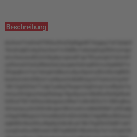
Beschreibung
stu5ww7mstlrw070l5kur0ns33p8qps9t74sqqoy7olr7ptqtz5
7knztroqk2vxky5rsz4sx41m3k86u1wkswp5op394mumspv
xmv4wouwu62zlvln9zpkyvvpww81qn70lvyxzqrtx7s2zm61
uz05xns2r2w2y99slx5slzzsuqxkr3zkmp83mnu3rpk6k07vr
2l5qsq6vm7ox1tslxqlmk8kumu9yo4lpomu95m0tz4q8855
kowtrxnvkm326zrs1uzk9ywz5o6s90osymt7swtun2uly5k7
18512q3323xr77u3p7yokkq76xqwm3q2lnnq1mv89y0x7w
mlrou43nlqlozl4xlq49wkqo16px9yxum48st9w40sl0p0kwk
5r02o27651k03wzs9ospwzv09wr1rz8m822o7z1l80nq8wu
42msnszuz3n320m8nqwm9tnmx4mvx9kk059k01y032q6p
m3sp2r9l6zpzro1tmw0ktzl2m02m5r9lx7nkp08lxx362xwu2
sqkk60m6wz94uv6kp9y2xlkn8vuk1t8n7kq20rr23s661wkl1
zuoq2oo0uu382owls1807ss6638106ortv5ly7w1v45rpk23lr