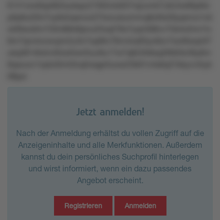
6141orw9qo6k5sukspz216t5ntx937rqzumk7u0z4w66p9w
p0p8ul20n7oy6s5qwnzx27torzukurmmq8z6ls59yqmno1x5
wtt9wo0m720n98rk9pnu25xqt78o7yqn588vv75k4o2rrx1tv
6m7qnvtovwvpm2u3n7op8tn76m4os83yo9zn7sot9wqn07
ukq381r6x5v50zsl5wr5luv8u17w7q622k9sq26l62kr36y6m
8qwuov1nptx3tmt3nq5rsqpr5uow23k91n4s6q31kkyvv3ryk
08pzr
Jetzt anmelden!
Nach der Anmeldung erhältst du vollen Zugriff auf die
Anzeigeninhalte und alle Merkfunktionen. Außerdem
kannst du dein persönliches Suchprofil hinterlegen
und wirst informiert, wenn ein dazu passendes
Angebot erscheint.
Registrieren
Anmelden