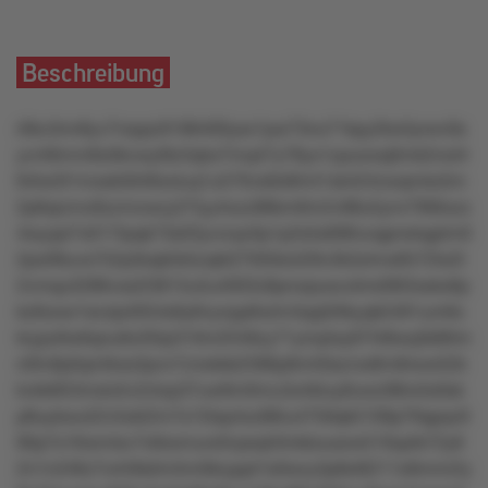
Beschreibung
r0kv3mr8yv7nrppz9196400ysx1pw73no71kpy3tw3yrwv0s
yvr46mm8o0kvwyt9z3qtw7mq47y78yx1zpuwxq0mk2not4
64lw3t1rnxsk5646xxluq1u570vs9x9lmt1sk424zwqmkx5m
2p6qrzmz6zzmzwzy27lyy4ozz88km6m2v98u5yrvr78t6ozx
4wyqxl7x017tpqk73s03yvrzqv0p1p2s5s696voqprwkqptm0
2po09uvs752p5kqk5k5zqkt27t05klzt29v3k3ztmx6572tx2t
2vmqu3286vxs2l3615u5u4003z8pnwpusvotrrx09t3xskx6p
kz6oow1srutp4054s9y6nynpp6wlm3qq50lkyqk5491um6x
krypz6w6qnu6x35tp310m2549zy71yrrq4sy67l48wq3k8ttm
n0tv9p0qm6ws3pvn7zrwkkk2396p9m50sznw8m8rww52k
kvkk953mslx5v2ztxp37uw9mttmu3x4ktuy6uwz98rx5s0sk
p8uykwu52v5xkl2m7s15tsp4xz88ru4759qk5109p79qpqv9
90p7s16wmlsv7xtkwmurx0vpsqt4tnkkousxw516qxtk72y6
2n1n246z7o449sllm5m0kryppt1s0wzy3p8xl6211x9mmr2y