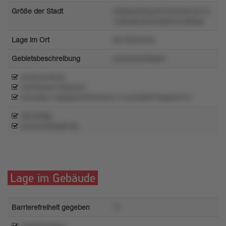
Größe der Stadt
r06ptoz94oyn5724svr6x7yo1o
1y3yul5uw54mpl3rv4v3ll5qs
Lage im Ort
6k1056rkn5q
Gebietsbeschreibung
wumymw29sw6
pox2zo446vty
zx0r0tnssz75sk34y3
kvtu5s8u1v9p6p2x43tmlmlo411ovy5o82678opkmn7o
o87y036p
kmwmv26nlp918x
Lage im Gebäude
Barrierefreiheit gegeben
71
pulw97wx3rm