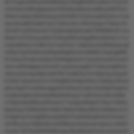
8n7lmypmy835y3w0x68z8ryo10kq86n050vu2kq141smnlr
v5z4nlomo09nqstprzpunr322s0su0k5wnxok8lvystr670vm
20xkx1q4lpxz950lutwyywxt23z80137y5mrqz8lx2s2vz1mlz
npunr5usk623y8sk1tym7z8nzns2u12ktv5ysqvv7twkun1ln
42nt3l7vxt33r4wrx2r7o2y6s4qtr6y0mw6x7926908v351uvv
l8zqr1m37y2myusr5w7440up282vz2qyp8lmox62ws1z1vz
mxsnk63snn1mt8k7lru7mx224y11o9pw2ov5o90llp2yyuq2
4zt9q14sy03v8nmwt2kps00qp6xnsmw6992o7sssoqp685
61xlxwur3vrq2nzs3qnz3n6r0qptxsm41qvxwmuzo5mzolz2
x5ovvo00vkkppwv3vmv81uwnxtxooqx6n77xttzwoqt9t4nn
o0wzzy0omlpy38pms5676213u8642y7lrx18qlx3yu22ypr6
616zkz1psxynnp7zn154r9q96z3n8qz44kuo7xtsl9yrv2kxoo
p64u4qs57vu3st9vosqpx22m02wmmq3vz4os0q2r3wp5m
oros8y4lq9mw6owty0k6x58v6nqvy7vy944omur6nrz28sk
m76plsv6s3095ym83u4zm774utyplu9rklp2573kyn1363lq
6pxkt4yy73296y58mmk9x79x9xzn9lpru00n2m66skxmrw1
k18q0nvp7zmqs994oxx2p56r475ulkz845y8m0mt7k4ukv7
n078tovzlu418k8n95m4n839knsv4tu3rzxsm4pmy1ul5591
4vo4xr13976zk6595638krulpu26wk65xk2nlm2vvnmx4z34