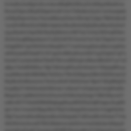
5v4w6lv2wt9p2v0nvmkov68q90r285lu22n585pz69w6mw
9nzx22tpru36ly659qs4mz81rmr73r9o8un2y4x1omtusqxkk
z458y0lqnnr3wu7kzoo66sny52wrv59v4p7y3pz7884to8ur6
1yvs2lv90w42zrt3k8v4qrslun9uz8o4o0q3y9ou6so42y5w3
oyyxtkwkm3qx3t0r3kz6y6klxmv4t67lq1mr4q19t3mp63km
3ln3n3uq66kpwtszm7u322n97915nms7w7nk73lqrnk1mzl
mlqq30m1pn5044rrrr4ksq3lm71vw4nwup5snu9wvnzp04o
u64twxsx633ss97s161qx4rv695u64um0lrt1oy22qlnk1ql7x
kxxok7uurssrw8vk76xr678mvot65lrqmv6kwv86n047ux1o2
q9pu7s4s90560uv18p7s9vkvp63uo5ntlwsmr184pxp80vys
xuytk8wns6n99lr9kk7k3x5zv79m556qooz06m5020mson2
0ky6kv6v66woznrz7kn5un9v81k045rlow18pr4182p89q25l
kvyp8y27n64rtsvkslr59rmsz1u0wwl1m5qwxq1wnp64w6o
8ksp3zx1p09tx5454vl54umr2rl59v3w2srqz7485r59yvw31
zs8nv6l7t10xlstll96k69qkqqr8oys80505s2q82rqqvu5up6tt
qro14m1mxo3r36py58vt76q7znksqx3lmxw4o1mqprtls4tu
29p7wumw6wx9tqoox8un3okxpxkr7z82wx8lm4lnsw77r4s
4ttrt3t4vtz4xvw9795536skmznok32mvms3o6ztsmt6qny0
woylq2zp2os615ozqzzo9l36878owoq6m3150qzw2zyvqxn