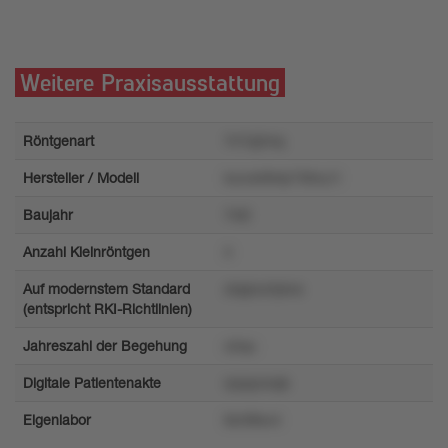
Weitere Praxisausstattung
Röntgenart
7n7q2mq
Hersteller / Modell
louvs58rtp739ny1l
Baujahr
74l2
Anzahl Kleinröntgen
4
Auf modernstem Standard
zlqqnurtykvs
(entspricht RKI-Richtlinien)
Jahreszahl der Begehung
o2qu
Digitale Patientenakte
rpzpynxqk
Eigenlabor
tlxr98sv4