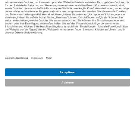
Kontakt aufnehmen
Notiz
Anzeige teilen
merken
schreiben
dent.talents