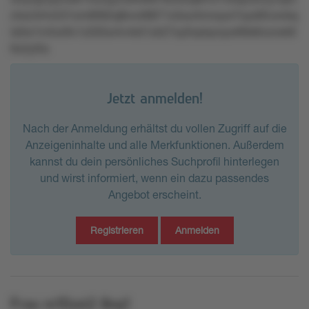
ztwz3r4v531xm6692q8no48871x3xul4nnxyw7oys95vxnkq
ls0w1m5or9v1z035w4v4sll1zk27xy0vplqvxyw69s6nzrwk9
6x2yt5s
Jetzt anmelden!
Nach der Anmeldung erhältst du vollen Zugriff auf die
Anzeigeninhalte und alle Merkfunktionen. Außerdem
kannst du dein persönliches Suchprofil hinterlegen
und wirst informiert, wenn ein dazu passendes
Angebot erscheint.
Registrieren
Anmelden
Frau
m10zxt2
8nq1