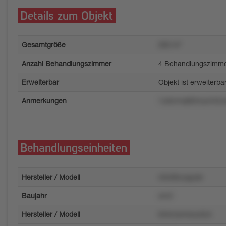
Details zum Objekt
Gesamtgröße
260 m²
Anzahl Behandlungszimmer
4 Behandlungszimm
Erweiterbar
Objekt ist erweiterba
Anmerkungen
1u9zrmqt83my4r52z
Behandlungseinheiten
Hersteller / Modell
n0v06vuqyokr
Baujahr
xrn3
Hersteller / Modell
644rzwmouu5zn