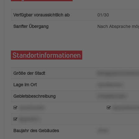
Verfügbar voraussichtlich ab
01/30
Sanfter Übergang
Nach Absprache mög
Standortinformationen
Größe der Stadt
8s6qppypwt4n9nk3z
Lage im Ort
zpul2kk4mzn
Gebietsbeschreibung
4mkq56mulxm
luzumlous4lx
6xpsx6052m5
8qzom81n
Baujahr des Gebäudes
3mx3