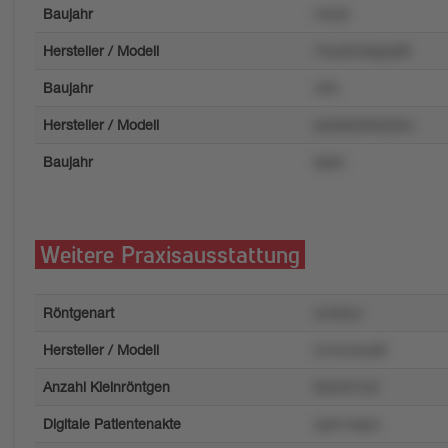
Baujahr
m2y6
Hersteller / Modell
7wul3rokspy98
Baujahr
vl5n
Hersteller / Modell
pwkk6o9wty0zv
Baujahr
9p6z
Weitere Praxisausstattung
Röntgenart
xr4okvz
Hersteller / Modell
2vvwzwyk6
Anzahl Kleinröntgen
l0w3x7rz0
Digitale Patientenakte
zpsr1sqoo