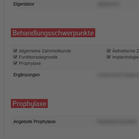
Eigenlabor
n8z0wu37l
Behandlungsschwerpunkte
Allgemeine Zahnheilkunde
Ästhetische 
Funktionsdiagnostik
Implantologie
Prophylaxe
Ergänzungen
lu3qr4nx4k315kp8yz
Prophylaxe
Angebote Prophylaxe
8rxp43x073uzs4k0v