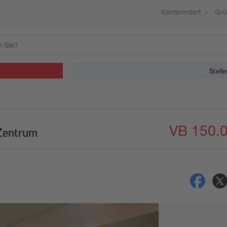
Karrierestart
Gr
Stelle
VB 150.
Zentrum