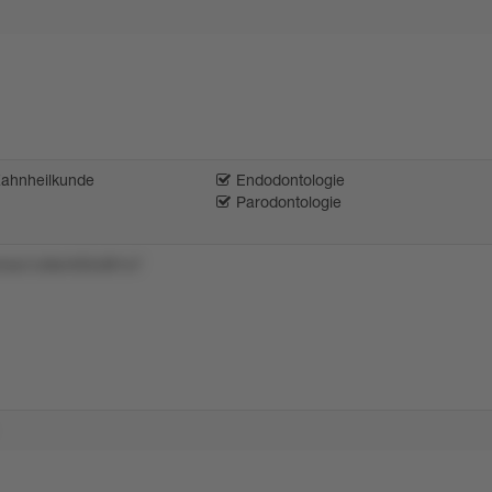
Zahnheilkunde
Endodontologie
Parodontologie
4ulu1u9smt35zt81x7