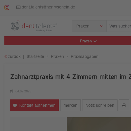
dent.talents@henryschein.de
Was
Praxen
suchen
Sie?
Praxen
zurück
Startseite
Praxen
Praxisabgaben
Zahnarztpraxis mit 4 Zimmern mitten im 
04.09.2025
Erstellungsdatum:
Kontakt aufnehmen
merken
Notiz schreiben