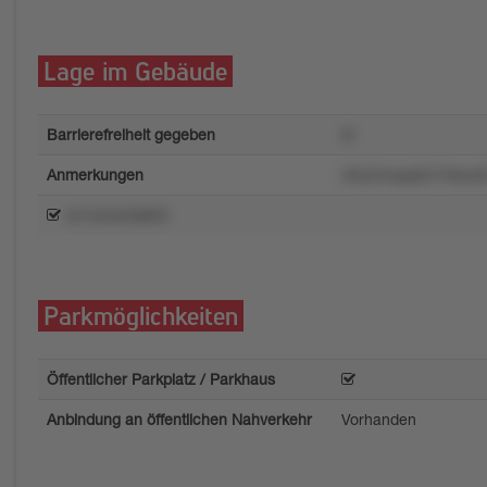
Lage im Gebäude
Barrierefreiheit gegeben
2r
Anmerkungen
40u2mwpp0v7rksvs
wr1zmw3x8n6
Parkmöglichkeiten
Öffentlicher Parkplatz / Parkhaus
Anbindung an öffentlichen Nahverkehr
Vorhanden