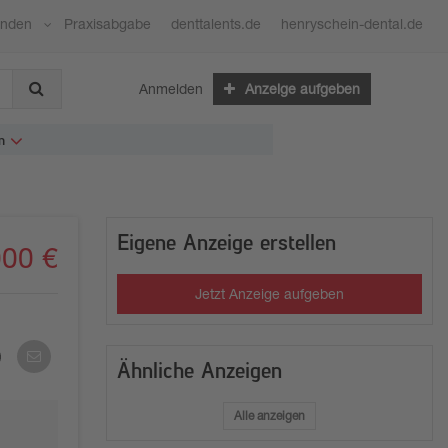
ünden
Praxisabgabe
denttalents.de
henryschein-dental.de
Anmelden
Anzeige aufgeben
n
Eigene Anzeige erstellen
000 €
Jetzt Anzeige aufgeben
Per
Ähnliche Anzeigen
E-
Mail
teilen
Alle anzeigen