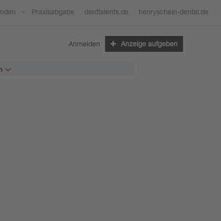
ünden
Praxisabgabe
denttalents.de
henryschein-dental.de
Anmelden
Anzeige aufgeben
n