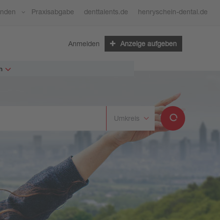
ünden
Praxisabgabe
denttalents.de
henryschein-dental.de
Anmelden
Anzeige aufgeben
n
Umkreis