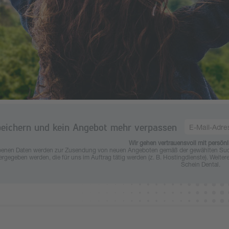
E-
eichern und kein Angebot mehr verpassen
Mail-
Wir gehen vertrauensvoll mit persön
enen Daten werden zur Zusendung von neuen Angeboten gemäß der gewählten Suchkri
Adresse
tergegeben werden, die für uns im Auftrag tätig werden (z. B. Hostingdienste). Weit
Schein Dental.
eingeben
*