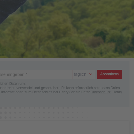
täglich
Abonnieren
lichen Daten um:
terien verwendet und gespeichert. Es kann erforderlich sein, dass Daten
ere Informationen zum Datenschutz bei Henry Schein unter
Datenschutz
. Henry